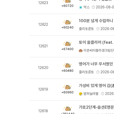
획
12623
득
+60720
막스
2026-08-
량
100분 넘게 수업하니
획
12622
득
+60240
줄리토론토
2026-0
량
토이 올클리어 (feat.
획
12621
득
+67400
이준씨러블리생크림단
량
영어가 너무 무서웠던 
획
12620
득
+60480
줄리토론토
2026-0
량
가성비 있게 영어 감(
획
12619
득
+60960
밤하늘의별
2026
량
획
12618
득
+251440