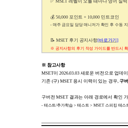
유용한영어표현
✅
MSET 레벨이 오를 때마다 영어 실
유용한영어표현
유용한영어표현
💰 50,000 포인트 + 10,000 민트코인
유용한영어표현
- 매주 금요일 담당 매니저가 확인 후 수동 
유용한영어표현
📝 MSET 후기 공지사항
유용한영어표현
[바로가기]
유용한영어표현
※
공지사항의
후기 작성 가이드를 반드시 
유용한영어표현
유용한영어표현
※ 참고사항
MSET이 2026.03.03 새로운 버전으로 업
기존 (구) MSET 응시 이력이 있는 경우,
구버
구버전 MSET 결과는 아래 경로에서 확인 
-
테스트/추가학습 > 테스트 > MSET 스피킹 테