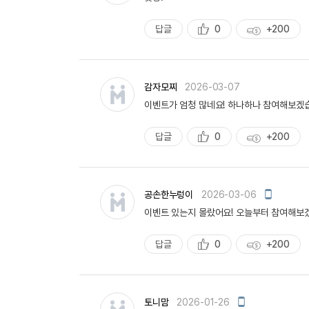
일
작
성
답글
0
+200
추
획
천
득
량
감자모찌
2026-03-07
이벤트가 엄청 많네요! 하나하나 참여해보겠
답글
0
+200
추
획
천
득
량
모
공손한누렁이
2026-03-06
바
이벤트 있는지 몰랐어요! 오늘부터 참여해보
일
작
성
답글
0
+200
추
획
천
득
량
모
토니맘
2026-01-26