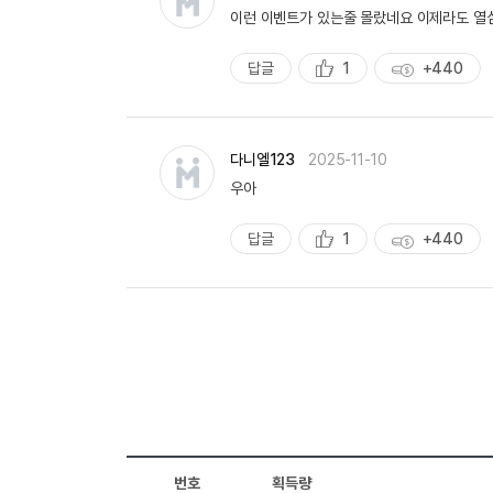
바
이런 이벤트가 있는줄 몰랐네요 이제라도 열심
일
작
성
답글
1
+440
추
획
천
득
량
다니엘123
2025-11-10
우아
답글
1
+440
추
획
천
득
량
번호
획득량