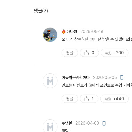
댓글(7)
애나짱
2026-05-18
오 이거 참여하면 코인 잘 받을 수 있겠네요! 도
답글
0
+200
추
획
천
득
량
모
이불밖은위험하다
2026-05-05
바
민트는 이벤트가 많아서 포인트로 수업 기회를
일
작
성
답글
1
+440
추
획
천
득
량
모
뚜댕볼
2026-04-03
바
홧팅!