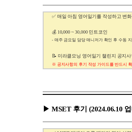
[도전]이디엄퀴즈
업적 트로피&퀘스트
업적 트로피&퀘스트
업적 트로피
[도전]이디엄퀴즈
✅
매일 아침 영어일기를 작성하고 변화된
[도전]이디엄퀴즈
퀘스트
퀘스트
[도전]이디엄퀴즈
퀘스트
퀘스트
💰 10,000 ~ 30,000 민트코인
[도전]이디엄퀴즈
업적 트로피
퀘스트
- 매주 금요일 담당 매니저가 확인 후 수동 
[도전]어휘퀴즈
새글
업적 트로피
퀘스트
[도전]어휘퀴즈
퀘스트
📝 미라클모닝 영어일기 챌린지 공지
[도전]어휘퀴즈
새글
업적 트로피
※
공지사항의
후기 작성 가이드를 반드시 
[도전]어휘퀴즈
업적 트로피
[도전]어휘퀴즈
업적 트로피
[도전]어휘퀴즈
업적 트로피
[도전]어휘퀴즈
새글
업적 트로피
[도전]어휘퀴즈
[도전]어휘퀴즈
▶ MSET 후기
새글
(2024.06.10
[도전]어휘퀴즈
유용한영어표현