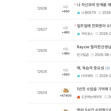
나 자신과의 한계를 
획
12628
득
+960
나경0579
2026
량
일주일에 전화영어 수업
획
12627
득
+480
카이로스
2026-
량
Raycie 필리핀선생
획
12626
득
+480
친구일곱
2026-08-
량
예, 복습의 중요성
(3)
획
12625
득
+960
다이와따
2026-
량
1년전 수업을 기억해
획
12624
득
+67400
도전하는제이미
2
량