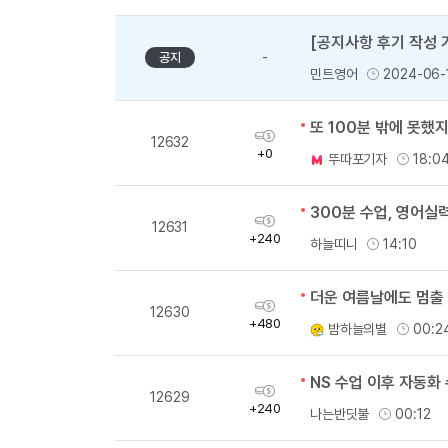
[공지사항 후기 작성 
-
공지
민트영어
2024-06-
또 100분 밖에 못했
획
12632
득
+0
뚜따포기자
18:0
량
300분 수업, 영어실
획
12631
득
+240
하늘띠니
14:10
량
더운 여름날에도 멈출 
획
12630
득
+480
밤하늘의별
00:2
량
획
12629
득
+240
나는반딧불
00:12
량