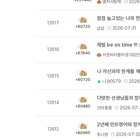
홍차사랑해
2026
량
점점 늘고있는 나의 전
획
12617
득
+60720
샵샵
2026-07-31
량
제발 be on time !!!
획
12616
득
+67640
이준씨러블리생크림단
량
나 자신과의 한계를 깨
획
12615
득
+60720
나경0579
2026
량
다양한 선생님들과 함께
획
12614
득
+60480
선미퐁퐁
2026-07-
량
2년째 민트영어와 함께
획
12613
득
+60960
토니맘
2026-07-2
량