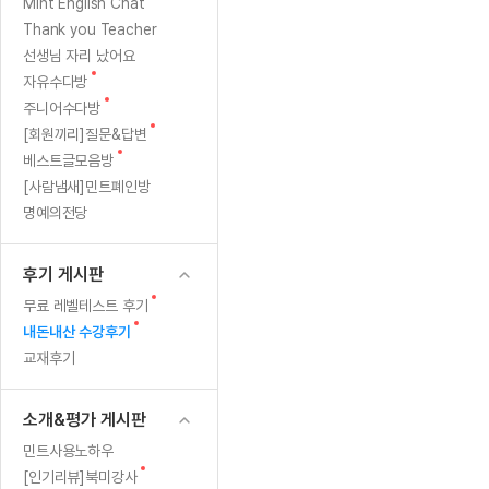
[질문]문법/해석/표현
기
새
Mint English Chat
수업대본서
글
수강권 전체보기
Thank you Teacher
[질문]문법/해석/표현
이
학원문의
학원문의
학원문의
수업대본서
선생님 자리 났어요
[질문]문법/해석/표현
학원문의
기업문의
학원문의
수강권 전체보기
수업대본서
새
자유수다방
벤
[질문]문법/해석/표현
글
새
기업문의
주니어수다방
기업문의
수업대본서
[질문]문법/해석/표현
글
트
새
[회원끼리]질문&답변
기업문의
기업문의
[질문]문법/해석/표현
글
새
베스트글모음방
열공 게시
한
글
[질문]문법/해석/표현
[사람냄새]민트폐인방
명예의전당
[질문]문법/해석/표현
스마트 첨
눈
[질문]문법/해석/표현
스마트 첨
에
후기 게시판
[도전]일일영작문
스마트 첨
새글
보
새
무료 레벨테스트 후기
[도전]일일영작문
[질문]문법
민트 도서관
민트 도서관
민트 도서관
글
새
내돈내산 수강후기
[도전]일일영작문
[질문]문법
새글
기
글
교재후기
[도전]일일영작문
[질문]문법
[도전]일일영작문
[도전]일
소개&평가 게시판
[도전]일일영작문
[도전]일
민트사용노하우
[도전]일일영작문
[도전]일일
새글
새
[인기리뷰]북미강사