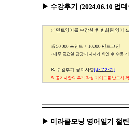
[도전]IELTS 이니셜테스트
▶ 수강후기 (2024.06.10 업
패턴학습
[도전]영문법퀴즈
새글
패턴학습
[도전]영문법퀴즈
대화학습
[도전]영문법퀴즈
새글
✅
민트영어를 수강한 후 변화된 영어 
대화학습
[도전]영문법퀴즈
대화학습
[도전]영문법퀴즈
💰 50,000 포인트 + 10,000 민트코인
대화학습
[도전]영문법퀴즈
- 매주 금요일 담당 매니저가 확인 후 수동 
민트해VOCA
[도전]영문법퀴즈
새글
민트해VOCA
[도전]영문법퀴즈
📝 수강후기 공지사항
[바로가기]
민트해VOCA
[도전]영문법퀴즈
새글
※ 공지사항의 후기 작성 가이드를 반드시 
민트해VOCA
[도전]영문법퀴즈
[도전]이디엄퀴즈
[도전]이디엄퀴즈
[도전]이디엄퀴즈
[도전]이디엄퀴즈
▶ 미라클모닝 영어일기 챌
[도전]이디엄퀴즈