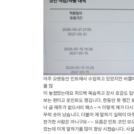
[도전]IELTS 이니셜테스트
패턴학습
[도전]영문법퀴즈
새글
패턴학습
[도전]영문법퀴즈
새글
대화학습
[도전]영문법퀴즈
새글
대화학습
[도전]영문법퀴즈
대화학습
[도전]영문법퀴즈
대화학습
[도전]영문법퀴즈
민트해VOCA
[도전]영문법퀴즈
새글
민트해VOCA
[도전]영문법퀴즈
민트해VOCA
[도전]영문법퀴즈
새글
아주 오랫동안 민트에서 수업하고 있었지만 바쁠때
민트해VOCA
[도전]영문법퀴즈
를 많
[도전]이디엄퀴즈
이 놓쳤었는데요 피드백 복습하고 강사 호감도 입력
보는 편이고 포인트도 챙깁니다. 한동안 못 챙긴 
[도전]이디엄퀴즈
낙 글 재주가 없으서리 패스~ㅋ 이렇게 제가 다
[도전]이디엄퀴즈
무럭 솟아 났습니다. 더불어 제 말하기 실력이 아
[도전]이디엄퀴즈
한가한 사람은 아니구요~~ 요즘은 민트 코인 모으
[도전]이디엄퀴즈
었는데 이게 말하기를 많이 향상 시켰습니다. 사실