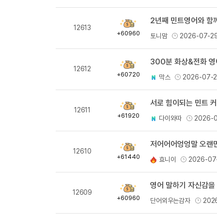
2년째 민트영어와 함께
획
12613
득
+60960
토니맘
2026-07-2
량
300분 화상&전화 
획
12612
득
+60720
막스
2026-07-
량
서로 힘이되는 민트 
획
12611
득
+61920
다이와따
2026-
량
저어어어엉엉말 오랜만의
획
12610
득
+61440
효니이
2026-07
량
영어 말하기 자신감을 
획
12609
득
+60960
단어외우는감자
202
량