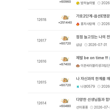
득
+60960
밤하늘의별
2026
량
획
12618
득
+251440
홍차사랑해
2026
량
점점 늘고있는 나의 전
획
12617
득
+60720
샵샵
2026-07-31
량
제발 be on time !!!
획
12616
득
+67400
이준씨러블리생크림단
량
나 자신과의 한계를 깨
획
12615
득
+60720
나경0579
2026
량
다양한 선생님들과 함께
획
12614
득
+60480
선미퐁퐁
2026-07-
량