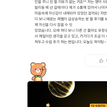
[도전]이디엄퀴즈
인을 주니 안 할 이유가 없는 거죠^^ 저는 영어
업적 트로피&퀘스트
업적 트로피&퀘스트
업적 트로피
[도전]이디엄퀴즈
발리등 매 년 갈때 마다 제가 소통에 있어서 나아
마음속에 자신감이 내재되어 있었던 걸까요) 자연스
[도전]이디엄퀴즈
퀘스트
퀘스트
다 보니 때로는 레벨이 급상승하는 분 들 후기를
[도전]이디엄퀴즈
퀘스트
퀘스트
제 자신을 다시 잡을 수 잇
[도전]이디엄퀴즈
있었습니다. 오래 하다 보니 다른 건 몰라도 유창
업적 트로피
퀘스트
[도전]어휘퀴즈
새글
서 제일이란 생각을 갖고 있고, 거기다가 조금 더
업적 트로피
퀘스트
[도전]어휘퀴즈
새글
쳐두고 수업 추가 하는 편입니다. 오늘도 파이팅~
퀘스트
[도전]어휘퀴즈
새글
업적 트로피
[도전]어휘퀴즈
업적 트로피
[도전]어휘퀴즈
업적 트로피
[도전]어휘퀴즈
업적 트로피
[도전]어휘퀴즈
새글
업적 트로피
[도전]어휘퀴즈
[도전]어휘퀴즈
새글
[도전]어휘퀴즈
유용한영어표현