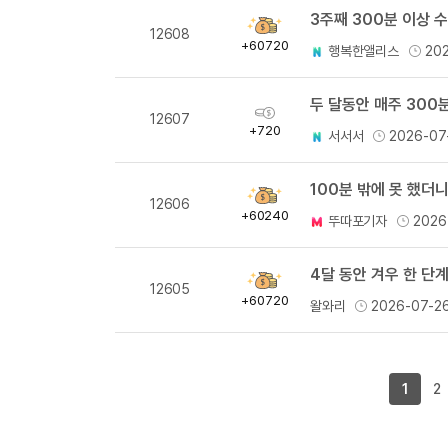
3주째 300분 이상 
획
12608
득
+60720
행복한앨리스
20
량
두 달동안 매주 300분
획
12607
득
+720
서서서
2026-07
량
100분 밖에 못 했더
획
12606
득
+60240
뚜따포기자
2026
량
4달 동안 겨우 한 단계
획
12605
득
+60720
왈와리
2026-07-2
량
1
2