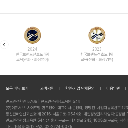
2024
2023
한국브랜드선호도 1위
한국브랜드선호도 1위
교육(전화ㆍ화상영어)
교육(전화ㆍ화상영어)
모든 메뉴 보기
고객지원
학원·기업 단체문의
이용약관
정
민트원격학원 5769 | 민트원격평생교육원 544
보
회
(주)에듀서브
사이트명:
민트영어
대표이사:
손영희, 정명진
사업자등록번호:
123
사
통신판매업신고번호:
제 2016-서울구로-0544호
개인정보관리책임자:
공정환 [
명
민트원격평생교육원 544 :
서울시 구로구 디지털로 243, 1808호(구로동, 지하
전
TEL: 1644-0512 FAX: 02-2224-0075