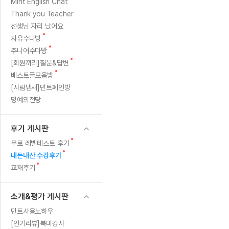
[질문]문법/해석/표현
새글
새
Mint English Chat
수업대본서
글
수강권 전체보기
Thank you Teacher
[질문]문법/해석/표현
새글
학원문의
학원문의
학원문의
수업대본서
선생님 자리 났어요
[질문]문법/해석/표현
학원문의
기업문의
학원문의
수강권 전체보기
수업대본서
새
자유수다방
[질문]문법/해석/표현
글
새
기업문의
주니어수다방
기업문의
수업대본서
[질문]문법/해석/표현
글
새
[회원끼리]질문&답변
기업문의
기업문의
[질문]문법/해석/표현
새글
글
새
베스트글모음방
열공 게시
글
[질문]문법/해석/표현
[사람냄새]민트폐인방
명예의전당
[질문]문법/해석/표현
스마트 첨
새글
[질문]문법/해석/표현
스마트 첨
후기 게시판
[도전]일일영작문
스마트 첨
새글
새
무료 레벨테스트 후기
[도전]일일영작문
[질문]문법
새글
민트 도서관
민트 도서관
민트 도서관
글
새
내돈내산 수강후기
[도전]일일영작문
[질문]문법
새글
글
새
교재후기
[도전]일일영작문
[질문]문법
글
[도전]일일영작문
[도전]일
소개&평가 게시판
[도전]일일영작문
[도전]일
민트사용노하우
[도전]일일영작문
[도전]일
새글
[인기리뷰]북미강사