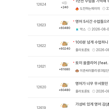
1년전 수업을 기억해
획
12624
득
+240
도전하는제이미
2
량
획
12623
득
+60480
막스
2026-08-
량
100분 넘게 수업하니
획
12622
득
+60240
줄리토론토
2026-0
량
토이 올클리어 (feat.
획
12621
득
+61680
이준씨러블리생크림단
량
영어가 너무 무서웠던 
획
12620
득
+60480
줄리토론토
2026-0
량
가성비 있게 영어 감(
획
12619