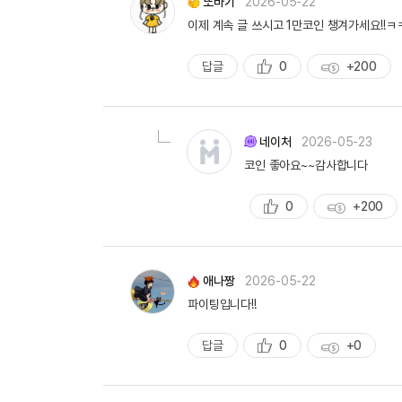
또바기
2026-05-22
이제 계속 글 쓰시고 1만코인 챙겨가세요!!ㅋ
답글
0
+200
추
획
천
득
량
네이처
2026-05-23
코인 좋아요~~감사합니다
0
+200
추
획
천
득
량
애나짱
2026-05-22
파이팅입니다!!
답글
0
+0
추
획
천
득