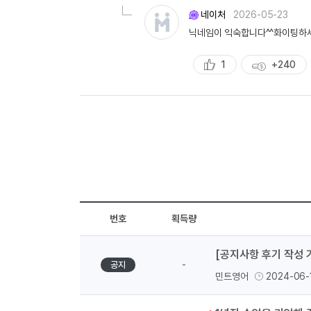
량
네이처
2026-05-23
닉네임이 익숙합니다^^화이팅하
1
+240
추
획
천
득
량
번호
획득량
[공지사항 후기 작성 
-
공지
민트영어
2024-06-