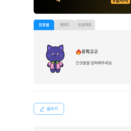
프로필
뱃지
1
트로피
0
유학고고
인삿말을 입력해주세요.
글쓰기