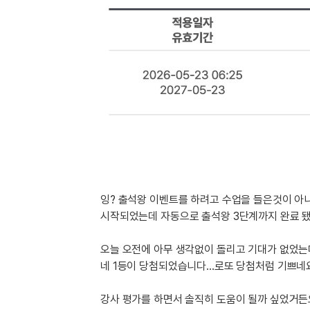
[도전]IELTS 이니셜테스트
패턴학습
[도전]영문법퀴즈
새글
패턴학습
[도전]영문법퀴즈
새글
대화학습
[도전]영문법퀴즈
새글
대화학습
[도전]영문법퀴즈
대화학습
[도전]영문법퀴즈
대화학습
[도전]영문법퀴즈
민트해VOCA
[도전]영문법퀴즈
새글
민트해VOCA
[도전]영문법퀴즈
민트해VOCA
[도전]영문법퀴즈
새글
민트해VOCA
[도전]영문법퀴즈
잉? 출석왕 이벤트를 하려고 수업을 들은것이 아니
[도전]이디엄퀴즈
시작되었는데 자동으로 출석왕 3단계까지 완료 
[도전]이디엄퀴즈
오늘 오전에 아무 생각없이 돌리고 기대가 없었는데
[도전]이디엄퀴즈
네 1등이 당첨되었습니다...로또 당첨처럼 기쁘네
[도전]이디엄퀴즈
[도전]이디엄퀴즈
강사 평가를 하면서 솔직히 도움이 될까 싶었거든요