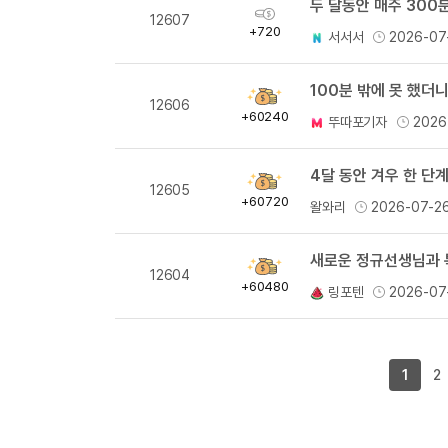
두 달동안 매주 300분
획
12607
득
+720
서서서
2026-07
량
100분 밖에 못 했더
획
12606
득
+60240
뚜따포기자
2026
량
4달 동안 겨우 한 단계
획
12605
득
+60720
왈와리
2026-07-2
량
새로운 정규선생님과 
획
12604
득
+60480
링포텐
2026-07
량
1
2