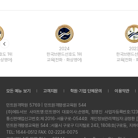
2024
2023
한국브랜드선호도 1위
한국브랜드선호도 1위
교육(전화ㆍ화상영어)
교육(전화ㆍ화상영어)
모든 메뉴 보기
고객지원
학원·기업 단체문의
이용약관
정
민트원격학원 5769 | 민트원격평생교육원 544
보
회
(주)에듀서브
사이트명:
민트영어
대표이사:
손영희, 정명진
사업자등록번호:
123
사
통신판매업신고번호:
제 2016-서울구로-0544호
개인정보관리책임자:
공정환 [
명
민트원격평생교육원 544 :
서울시 구로구 디지털로 243, 1808호(구로동, 지하
전
TEL: 1644-0512 FAX: 02-2224-0075