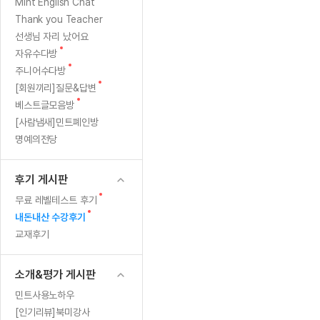
[질문]문법/해석/표현
새글
새
Mint English Chat
수업대본서
글
수강권 전체보기
Thank you Teacher
[질문]문법/해석/표현
새글
학원문의
학원문의
학원문의
수업대본서
선생님 자리 났어요
[질문]문법/해석/표현
학원문의
기업문의
학원문의
수강권 전체보기
수업대본서
새
자유수다방
[질문]문법/해석/표현
글
새
기업문의
주니어수다방
기업문의
수업대본서
[질문]문법/해석/표현
글
새
[회원끼리]질문&답변
기업문의
기업문의
[질문]문법/해석/표현
새글
글
새
베스트글모음방
열공 게시
글
[질문]문법/해석/표현
[사람냄새]민트폐인방
명예의전당
[질문]문법/해석/표현
스마트 첨
새글
[질문]문법/해석/표현
스마트 첨
후기 게시판
[도전]일일영작문
스마트 첨
새글
새
무료 레벨테스트 후기
[도전]일일영작문
[질문]문법
새글
민트 도서관
민트 도서관
민트 도서관
글
새
내돈내산 수강후기
[도전]일일영작문
[질문]문법
새글
글
교재후기
[도전]일일영작문
[질문]문법
[도전]일일영작문
[도전]일
소개&평가 게시판
[도전]일일영작문
[도전]일
민트사용노하우
[도전]일일영작문
[도전]일일
새글
[인기리뷰]북미강사