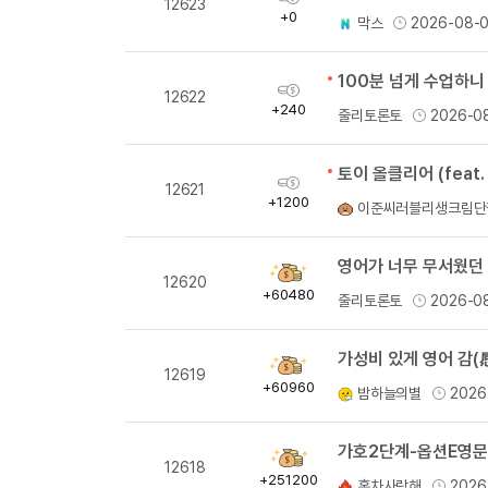
12623
득
+0
막스
2026-08-
량
100분 넘게 수업하니
획
12622
득
+240
줄리토론토
2026-0
량
토이 올클리어 (feat.
획
12621
득
+1200
이준씨러블리생크림단
량
영어가 너무 무서웠던 
획
12620
득
+60480
줄리토론토
2026-0
량
가성비 있게 영어 감(
획
12619
득
+60960
밤하늘의별
2026
량
획
12618
득
+251200
홍차사랑해
2026