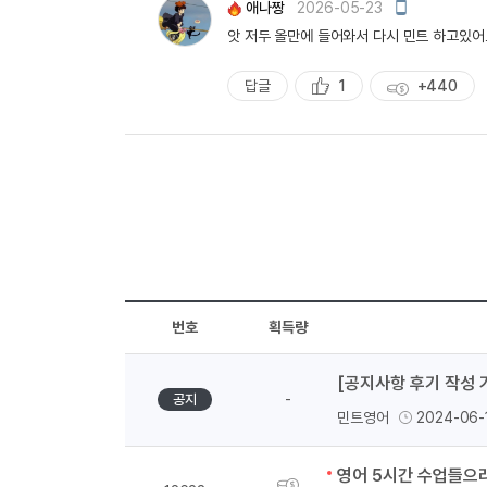
모
애나짱
2026-05-23
바
앗 저두 올만에 들어와서 다시 민트 하고있어요
일
작
성
답글
1
+440
추
획
천
득
량
번호
획득량
[공지사항 후기 작성 
-
공지
민트영어
2024-06-
획