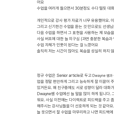
[도전]이디엄퀴즈
어요
업적 트로피&퀘스트
업적 트로피&퀘스트
업적 트로피
[도전]이디엄퀴즈
수업을 여러개 들으면서 30분정도 수다 떨듯 대화
[도전]이디엄퀴즈
퀘스트
퀘스트
개인적으로 강사 평가 자료가 너무 유용했어요. 
[도전]이디엄퀴즈
퀘스트
퀘스트
그리고 신기한건 수업을 듣는 것 만으로도 선생님
[도전]이디엄퀴즈
업적 트로피
퀘스트
다음 수업을 하면서 그 표현을 사용하는 제 모습을
[도전]어휘퀴즈
새글
사실 버프에 대한 늘 의구심 (과연 충분한 복습과
업적 트로피
퀘스트
[도전]어휘퀴즈
새글
수업 자체가 인풋이 된다는 걸 느꼈어요
퀘스트
[도전]어휘퀴즈
새글
솔직히 저는 시간이 많아도 복습을 성실히 하지 
업적 트로피
[도전]어휘퀴즈
업적 트로피
[도전]어휘퀴즈
업적 트로피
[도전]어휘퀴즈
업적 트로피
정규 수업은 Senior article로 두고
Dwayne 쌤과
[도전]어휘퀴즈
새글
업을 정말 편안하게 그리고 능숙하게 잘 이끌어 주
업적 트로피
[도전]어휘퀴즈
있거든요. 왜 친구중에도 서로 성향이 달라 대화
[도전]어휘퀴즈
새글
Dwayne쌤 수업에선 늘 말을 많이 하게 됩니다
워요. 사실 이전에는 다이렉트로 피드백을 주고 
[도전]어휘퀴즈
해주시는 강사님들을 더 선호하게 되는 것 같아요
유용한영어표현
늘 웃으면서 잘 수업을 마무리하고 나면 피드백에