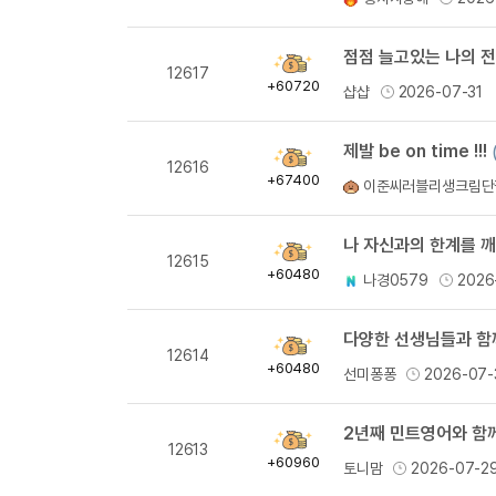
량
점점 늘고있는 나의 전
획
12617
득
+60720
샵샵
2026-07-31
량
제발 be on time !!!
획
12616
득
+67400
이준씨러블리생크림단
량
나 자신과의 한계를 깨
획
12615
득
+60480
나경0579
2026
량
다양한 선생님들과 함께
획
12614
득
+60480
선미퐁퐁
2026-07-
량
2년째 민트영어와 함께
획
12613
득
+60960
토니맘
2026-07-2
량