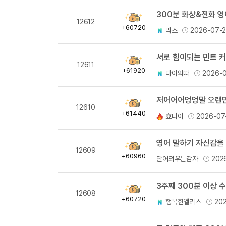
300분 화상&전화 
획
12612
득
+60720
막스
2026-07-
량
서로 힘이되는 민트 
획
12611
득
+61920
다이와따
2026-
량
저어어어엉엉말 오랜만의
획
12610
득
+61440
효니이
2026-07
량
영어 말하기 자신감을 
획
12609
득
+60960
단어외우는감자
202
량
3주째 300분 이상 
획
12608
득
+60720
행복한앨리스
20
량