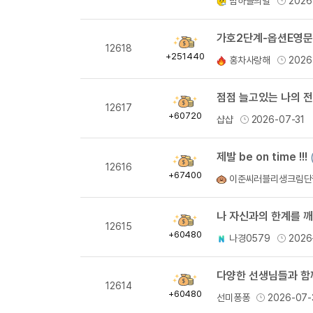
밤하늘의별
2026
량
획
12618
득
+251440
홍차사랑해
2026
량
점점 늘고있는 나의 전
획
12617
득
+60720
샵샵
2026-07-31
량
제발 be on time !!!
획
12616
득
+67400
이준씨러블리생크림단
량
나 자신과의 한계를 깨
획
12615
득
+60480
나경0579
2026
량
다양한 선생님들과 함께
획
12614
득
+60480
선미퐁퐁
2026-07-
량