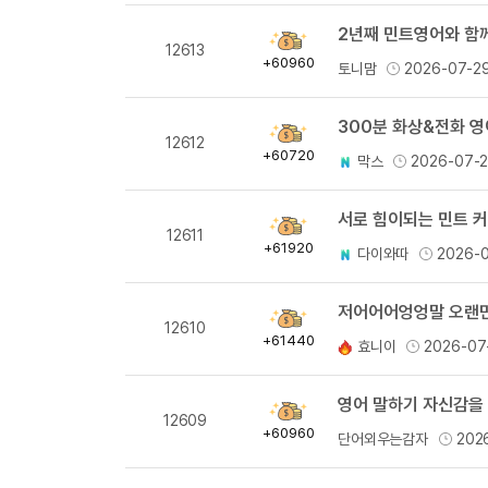
2년째 민트영어와 함께
획
12613
득
+60960
토니맘
2026-07-2
량
300분 화상&전화 
획
12612
득
+60720
막스
2026-07-
량
서로 힘이되는 민트 
획
12611
득
+61920
다이와따
2026-
량
저어어어엉엉말 오랜만의
획
12610
득
+61440
효니이
2026-07
량
영어 말하기 자신감을 
획
12609
득
+60960
단어외우는감자
202
량