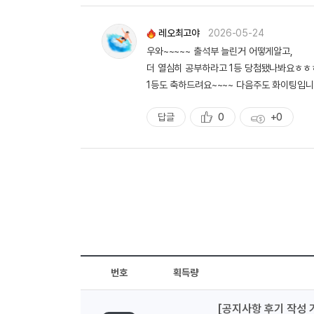
천
득
량
레오최고야
2026-05-24
우와~~~~~ 출석부 늘린거 어떻게알고,
더 열심히 공부하라고 1등 당첨됐나봐요ㅎㅎ
1등도 축하드려요~~~~ 다음주도 화이팅입니다~~
답글
0
+0
추
획
천
득
량
번호
획득량
[공지사항 후기 작성 