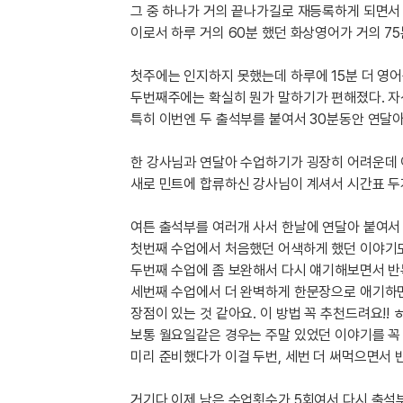
[도전]이디엄퀴즈
그 중 하나가 거의 끝나가길로 재등록하게 되면서 
업적 트로피&퀘스트
업적 트로피&퀘스트
업적 트로피
[도전]이디엄퀴즈
이로서 하루 거의 60분 했던 화상영어가 거의 7
[도전]이디엄퀴즈
퀘스트
퀘스트
첫주에는 인지하지 못했는데 하루에 15분 더 영
[도전]이디엄퀴즈
퀘스트
퀘스트
두번째주에는 확실히 뭔가 말하기가 편해졌다. 자
[도전]이디엄퀴즈
업적 트로피
퀘스트
특히 이번엔 두 출석부를 붙여서 30분동안 연달아
[도전]어휘퀴즈
새글
업적 트로피
퀘스트
[도전]어휘퀴즈
새글
한 강사님과 연달아 수업하기가 굉장히 어려운데
퀘스트
[도전]어휘퀴즈
새글
새로 민트에 합류하신 강사님이 계셔서 시간표 두
업적 트로피
[도전]어휘퀴즈
업적 트로피
여튼 출석부를 여러개 사서 한날에 연달아 붙여서
[도전]어휘퀴즈
업적 트로피
첫번째 수업에서 처음했던 어색하게 했던 이야기
[도전]어휘퀴즈
업적 트로피
두번째 수업에 좀 보완해서 다시 얘기해보면서 반
[도전]어휘퀴즈
새글
업적 트로피
세번째 수업에서 더 완벽하게 한문장으로 애기하면
[도전]어휘퀴즈
장점이 있는 것 같아요. 이 방법 꼭 추천드려요!! 
[도전]어휘퀴즈
새글
보통 월요일같은 경우는 주말 있었던 이야기를 꼭
[도전]어휘퀴즈
미리 준비했다가 이걸 두번, 세번 더 써먹으면서 
유용한영어표현
거기다 이제 남은 수업횟수가 5회여서 다시 출석