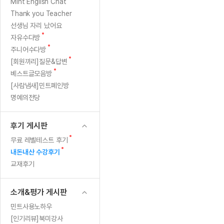
[질문]문법/해석/표현
새글
번
새
Mint English Chat
수업대본서
글
수강권 전체보기
Thank you Teacher
[질문]문법/해석/표현
새글
째
학원문의
학원문의
학원문의
수업대본서
선생님 자리 났어요
[질문]문법/해석/표현
학원문의
기업문의
학원문의
수강권 전체보기
수업대본서
새
자유수다방
후
[질문]문법/해석/표현
글
새
기업문의
주니어수다방
기업문의
수업대본서
[질문]문법/해석/표현
글
기
새
[회원끼리]질문&답변
기업문의
기업문의
[질문]문법/해석/표현
새글
글
새
베스트글모음방
열공 게시
ㅎ
글
[질문]문법/해석/표현
[사람냄새]민트폐인방
명예의전당
[질문]문법/해석/표현
스마트 첨
ㅎ
새글
[질문]문법/해석/표현
스마트 첨
후기 게시판
[도전]일일영작문
스마트 첨
새글
새
무료 레벨테스트 후기
[도전]일일영작문
[질문]문법
새글
민트 도서관
민트 도서관
민트 도서관
글
새
내돈내산 수강후기
[도전]일일영작문
[질문]문법
새글
글
교재후기
[도전]일일영작문
[질문]문법
[도전]일일영작문
[도전]일
소개&평가 게시판
[도전]일일영작문
[도전]일
민트사용노하우
[도전]일일영작문
[도전]일일
새글
[인기리뷰]북미강사