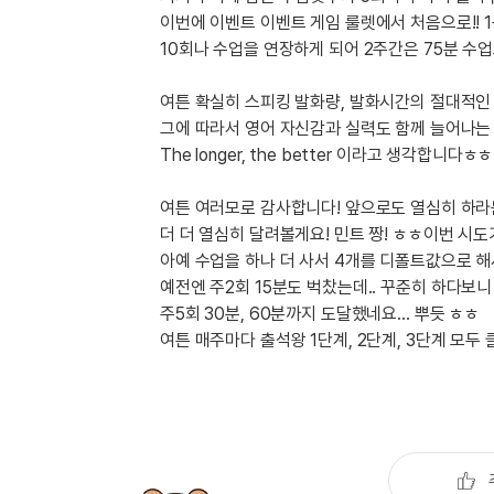
유용한영어표현
이번에 이벤트 이벤트 게임 룰렛에서 처음으로!! 
유용한영어표현
10회나 수업을 연장하게 되어 2주간은 75분 수업
유용한영어표현
유용한영어표현
여튼 확실히 스피킹 발화량, 발화시간의 절대적인
유용한영어표현
그에 따라서 영어 자신감과 실력도 함께 늘어나는 
The longer, the better 이라고 생각합니다ㅎㅎ
유용한영어표현
유용한영어표현
여튼 여러모로 감사합니다! 앞으로도 열심히 하
유용한영어표현
더 더 열심히 달려볼게요! 민트 짱! ㅎㅎ이번 시
유용한영어표현
아예 수업을 하나 더 사서 4개를 디폴트값으로 해서
예전엔 주2회 15분도 벅찼는데.. 꾸준히 하다보니 
주5회 30분, 60분까지 도달했네요... 뿌듯 ㅎㅎ
여튼 매주마다 출석왕 1단계, 2단계, 3단계 모