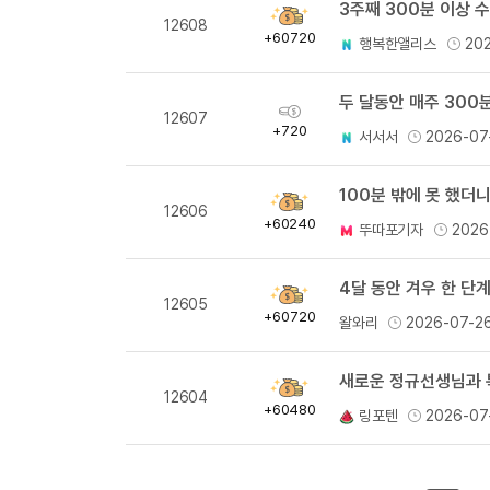
3주째 300분 이상 
획
12608
득
+60720
행복한앨리스
20
량
두 달동안 매주 300분
획
12607
득
+720
서서서
2026-07
량
100분 밖에 못 했더
획
12606
득
+60240
뚜따포기자
2026
량
4달 동안 겨우 한 단계
획
12605
득
+60720
왈와리
2026-07-2
량
새로운 정규선생님과 
획
12604
득
+60480
링포텐
2026-07
량