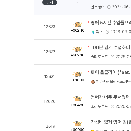
-
공지
민트영어
2024-06-
획
12623
득
+60240
막스
2026-08-
량
100분 넘게 수업하니
획
12622
득
+60240
줄리토론토
2026-0
량
토이 올클리어 (feat.
획
12621
득
+61680
이준씨러블리생크림단
량
영어가 너무 무서웠던 
획
12620
득
+60480
줄리토론토
2026-0
량
가성비 있게 영어 감(
획
12619
득
+60960