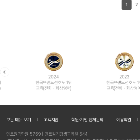
1
2
2024
2023
한국브랜드선호도 1위
한국브랜드선호도 1위
교육(전화ㆍ화상영어)
교육(전화ㆍ화상영어)
모든 메뉴 보기
고객지원
학원·기업 단체문의
이용약관
정
민트원격학원 5769 | 민트원격평생교육원 544