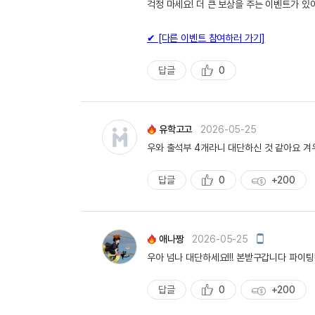
걱정 마세요! 더 큰 보상을 주는 이벤트가 있
✔ [다른 이벤트 참여하러 가기]
답글
0
추
천
유학고고
2026-05-25
우와 출석부 4개라니 대단하신 것 같아요 겨우
답글
0
+200
추
획
천
득
량
모
애나짱
2026-05-25
바
우아 넘나 대단하세요!!! 본받구갑니다 파이팅!!
일
작
성
답글
0
+200
추
획