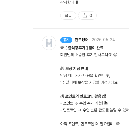
감사합니다!
답글
0
추
천
민트영어
2026-05-24
공지
💙
[ 출석왕후기 ] 참여 완료!
회원님의 소중한 후기 감사드려요! 😊
🎁
보상 지급 안내
담당 매니저가 내용을 확인한 후,
1주일 내에 보상을 지급할 예정이에요!
💰
포인트와 민트코인 활용법!
- 포인트 → 수업 추가 가능! 📚
- 민트코인 → 수업 변환 한도를 늘릴 수 있어
아직 포인트, 민트코인 더 필요한데..💭