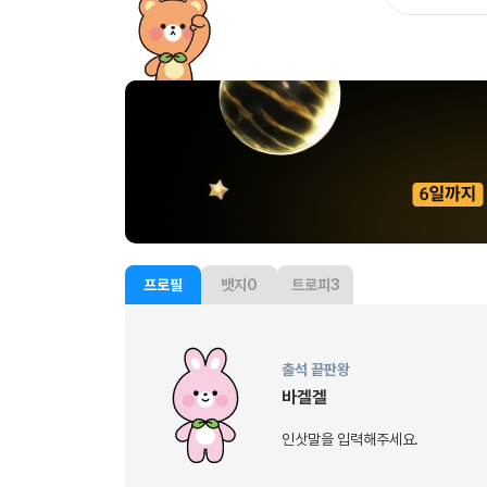
프로필
뱃지
0
트로피
3
출석 끝판왕
바겔겔
인삿말을 입력해주세요.