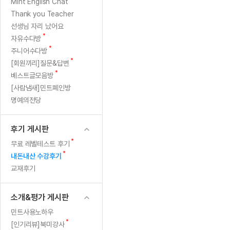
[질문]문법/해석/표현
새
Mint English Chat
수업대본서
글
수강권 전체보기
Thank you Teacher
[질문]문법/해석/표현
학원문의
학원문의
학원문의
수업대본서
선생님 자리 났어요
[질문]문법/해석/표현
학원문의
기업문의
학원문의
수강권 전체보기
수업대본서
새
자유수다방
[질문]문법/해석/표현
글
새
기업문의
주니어수다방
기업문의
수업대본서
[질문]문법/해석/표현
글
새
[회원끼리]질문&답변
기업문의
기업문의
[질문]문법/해석/표현
글
새
베스트글모음방
열공 게시
글
[질문]문법/해석/표현
[사람냄새]민트폐인방
명예의전당
[질문]문법/해석/표현
스마트 첨
[질문]문법/해석/표현
스마트 첨
후기 게시판
[도전]일일영작문
스마트 첨
새글
새
무료 레벨테스트 후기
[도전]일일영작문
[질문]문법
민트 도서관
민트 도서관
민트 도서관
글
새
내돈내산 수강후기
[도전]일일영작문
[질문]문법
새글
글
교재후기
[도전]일일영작문
[질문]문법
[도전]일일영작문
[도전]일
소개&평가 게시판
[도전]일일영작문
[도전]일
민트사용노하우
[도전]일일영작문
[도전]일일
새글
새
[인기리뷰]북미강사