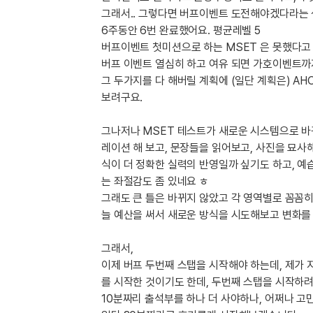
[도전]이디엄퀴즈
그래서.. 그렇다면 버프이벤트 도전해야겠다라는 생
업적 트로피&퀘스트
업적 트로피&퀘스트
업적 트로피
[도전]이디엄퀴즈
6주동안 6번 완료했어요. 평균레벨 5
[도전]이디엄퀴즈
버프이벤트 첫미션으로 하는 MSET 은 못했다고
퀘스트
퀘스트
[도전]이디엄퀴즈
버프 이벤트 열심히 하고 여유 되면 가호이벤트까
퀘스트
퀘스트
[도전]이디엄퀴즈
그 두가지를 다 해버릴 계획에 (일단 계획은) A
업적 트로피
퀘스트
보려구요.
[도전]어휘퀴즈
새글
업적 트로피
퀘스트
[도전]어휘퀴즈
퀘스트
그나저나 MSET 테스트가 새로운 시스템으로 바
[도전]어휘퀴즈
새글
레이션 해 보고, 문장들을 읽어보고, 사진을 묘사
업적 트로피
[도전]어휘퀴즈
식이 더 정확한 실력의 반영일까 싶기도 하고, 예
업적 트로피
[도전]어휘퀴즈
는 좌절감도 좀 있네요 ㅎ
업적 트로피
[도전]어휘퀴즈
그래도 큰 틀은 바뀌지 않았고 각 영역별로 꼼꼼
업적 트로피
늘 예산을 써서 새로운 방식을 시도해보고 변화를
[도전]어휘퀴즈
새글
업적 트로피
[도전]어휘퀴즈
그래서,
[도전]어휘퀴즈
새글
이제 버프 두번째 스탭을 시작해야 하는데, 제가 
[도전]어휘퀴즈
를 시작한 것이기도 한데, 두번째 스탭을 시작하
유용한영어표현
10분짜리 출석부를 하나 더 사야하나, 어쩌나 고