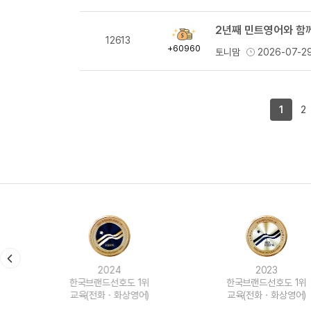
2년째 민트영어와 함께
획
12613
득
+60960
토니맘
2026-07-2
량
1
2
2024
2023
한국브랜드선호도 1위
한국브랜드선호도 1위
교육(전화ㆍ화상영어)
교육(전화ㆍ화상영어)