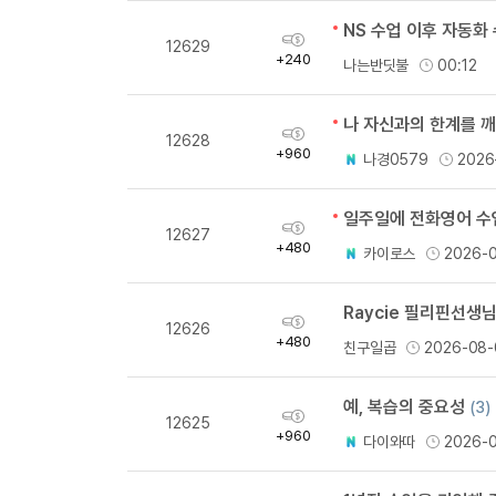
획
12629
득
+240
나는반딧불
00:12
량
나 자신과의 한계를 
획
12628
득
+960
나경0579
2026
량
일주일에 전화영어 수업
획
12627
득
+480
카이로스
2026-
량
Raycie 필리핀선생
획
12626
득
+480
친구일곱
2026-08-
량
예, 복습의 중요성
(3)
획
12625
득
+960
다이와따
2026-
량