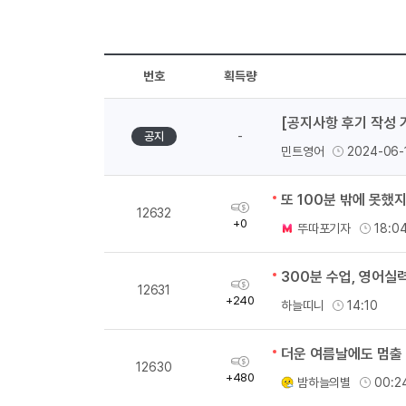
번호
획득량
[공지사항 후기 작성 
-
공지
민트영어
2024-06-
또 100분 밖에 못했
획
12632
득
+0
뚜따포기자
18:0
량
300분 수업, 영어실
획
12631
득
+240
하늘띠니
14:10
량
더운 여름날에도 멈출 
획
12630
득
+480
밤하늘의별
00:2
량