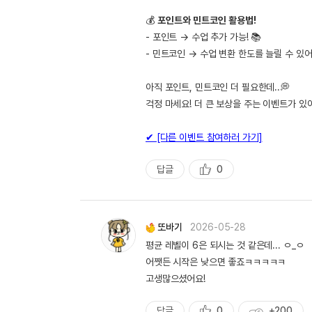
💰
포인트와 민트코인 활용법!
- 포인트 → 수업 추가 가능! 📚
- 민트코인 → 수업 변환 한도를 늘릴 수 있어
아직 포인트, 민트코인 더 필요한데..💭
걱정 마세요! 더 큰 보상을 주는 이벤트가 있
✔ [다른 이벤트 참여하러 가기]
답글
0
추
천
또바기
2026-05-28
평균 레벨이 6은 되시는 것 같은데... ㅇ_ㅇ
어쨋든 시작은 낮으면 좋죠ㅋㅋㅋㅋㅋ
고생많으셨어요!
답글
0
+200