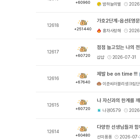
득
+60960
밤하늘의별
2026
량
획
12618
득
+251440
홍차사랑해
2026
량
점점 늘고있는 나의 전
획
12617
득
+60720
샵샵
2026-07-31
량
제발 be on time !!!
획
12616
득
+67640
이준씨러블리생크림단
량
나 자신과의 한계를 깨
획
12615
득
+60720
나경0579
2026
량
다양한 선생님들과 함께
획
12614
득
+60480
선미퐁퐁
2026-07-
량