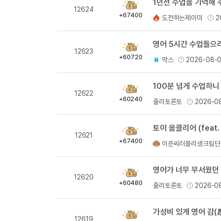
1년전 수업을 기억해
획
12624
득
+67400
도전하는제이미
2
량
획
12623
득
+60720
막스
2026-08-
량
100분 넘게 수업하니
획
12622
득
+60240
줄리토론토
2026-0
량
토이 올클리어 (feat.
획
12621
득
+67400
이준씨러블리생크림단
량
영어가 너무 무서웠던 
획
12620
득
+60480
줄리토론토
2026-0
량
가성비 있게 영어 감(
획
12619