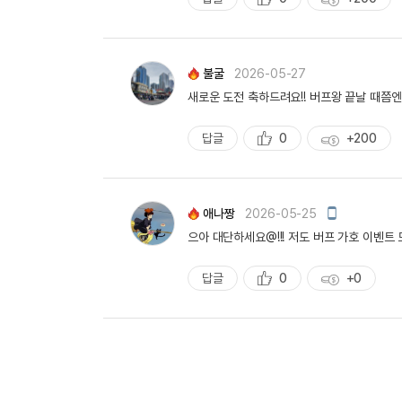
추
획
천
득
량
불굴
2026-05-27
새로운 도전 축하드려요!! 버프왕 끝날 때쯤엔 
답글
0
+200
추
획
천
득
량
모
애나짱
2026-05-25
바
으아 대단하세요@!!! 저도 버프 가호 이벤트 
일
작
성
답글
0
+0
추
획
천
득
량