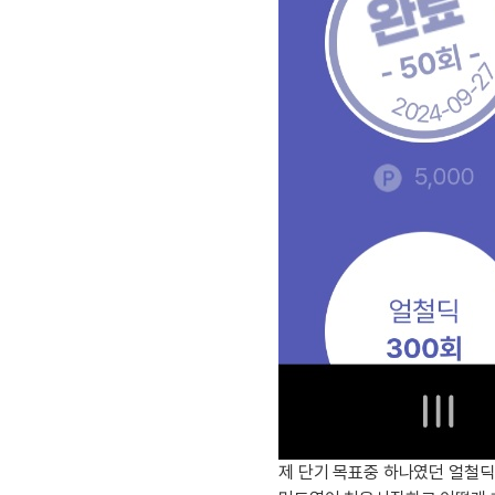
유용한영어표현
유용한영어표현
유용한영어표현
유용한영어표현
유용한영어표현
유용한영어표현
유용한영어표현
유용한영어표현
유용한영어표현
제 단기 목표중 하나였던 얼철딕