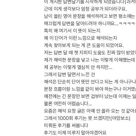
[도전]이디엄퀴즈
이 게시판 답변달기를 시작하게 되었습니다(과거의
업적 트로피&퀘스트
업적 트로피&퀘스트
업적 트로피
근데 이게 생각보다 엄청 공부가 되더라구요.
[도전]이디엄퀴즈
남이 올린 영어 문장을 해석하려고 보면 평소에는
[도전]이디엄퀴즈
퀘스트
퀘스트
매끄럽게 답변을 달아드려야 하니까요...ㅋㅋㅋㅋ
[도전]이디엄퀴즈
퀘스트
퀘스트
특히 왜 여기서 이 뜻이 되는지
[도전]이디엄퀴즈
왜 이 단어가 이런 느낌으로 해석되는지
업적 트로피
퀘스트
[도전]어휘퀴즈
새글
계속 찾아보게 되는 게 큰 도움이 되었어요.
업적 트로피
퀘스트
[도전]어휘퀴즈
저는 답변 달 때 챗 지피티 도움도 진짜 많이 받
퀘스트
제가 해석한 문장을 넣고 나는 이렇게 이해했는데
[도전]어휘퀴즈
새글
업적 트로피
제 공부는 이렇게 열심히 안 하지만...
[도전]어휘퀴즈
업적 트로피
그래서 답변 달면서 느낀 건
[도전]어휘퀴즈
업적 트로피
해석은 단순히 단어 뜻만 안다고 되는 게 아니구
[도전]어휘퀴즈
문장 흐름이랑 느낌을 같이 봐야 하는구나 이거였
업적 트로피
[도전]어휘퀴즈
새글
예전에는 긴 문장만 보면 겁부터 났는데 이제는 
업적 트로피
[도전]어휘퀴즈
물론 여전히 어렵습니다…
요즘은 해석 요청 글은 아예 안 올라 오는 것 같아
[도전]어휘퀴즈
새글
그래서 1000회 후기는 못 쓰겠지만(야망보소)
[도전]어휘퀴즈
미뤄둔 후기를 써봅니다
유용한영어표현
후기도 이제 미루지 말아야겠어요