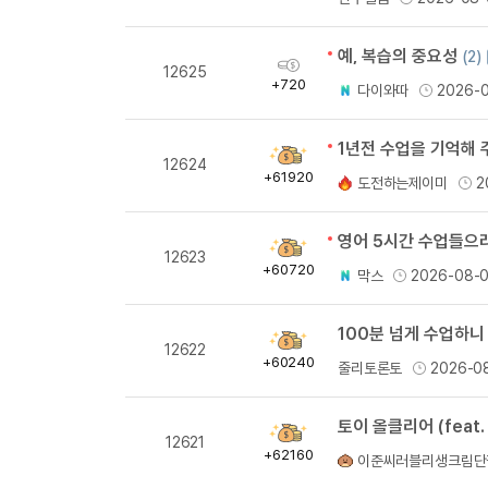
량
예, 복습의 중요성
(2)
획
12625
득
+720
다이와따
2026-
량
1년전 수업을 기억해
획
12624
득
+61920
도전하는제이미
2
량
획
12623
득
+60720
막스
2026-08-
량
100분 넘게 수업하니
획
12622
득
+60240
줄리토론토
2026-0
량
토이 올클리어 (feat.
획
12621
득
+62160
이준씨러블리생크림단
량