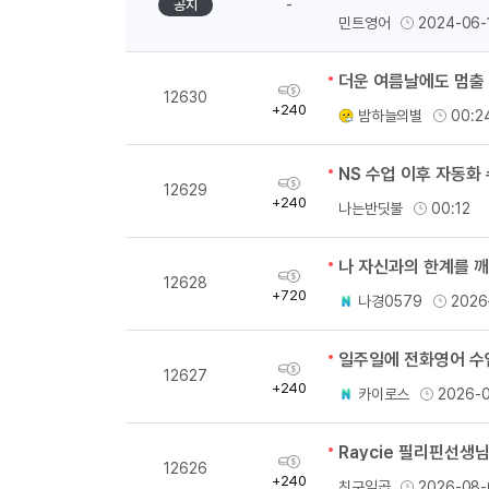
-
공지
민트영어
2024-06-
더운 여름날에도 멈출 
획
12630
득
+240
밤하늘의별
00:2
량
획
12629
득
+240
나는반딧불
00:12
량
나 자신과의 한계를 
획
12628
득
+720
나경0579
2026
량
일주일에 전화영어 수업
획
12627
득
+240
카이로스
2026-
량
Raycie 필리핀선생
획
12626
득
+240
친구일곱
2026-08-