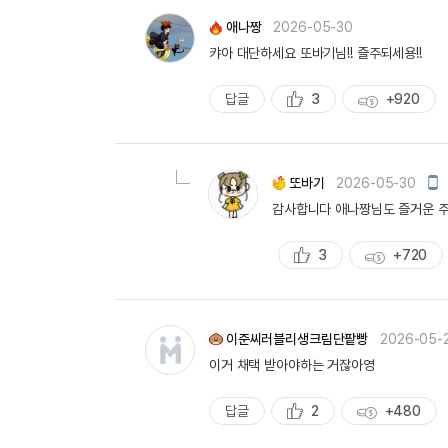
량
애나짱
2026-05-30
캬아 대단하세요 또바기님!! 즐주되세용!!
답글
3
+920
추
획
천
득
량
모
또바기
2026-05-30
바
감사합니다 애나짱님도 즐거운 주말
일
작
성
3
+720
추
획
천
득
량
이준씨러블리생크림단팥빵
2026-05-
이거 채택 받아야하는 거잖아영
답글
2
+480
추
획