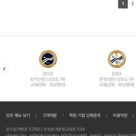
1
2
2024
2023
한국브랜드선호도 1위
한국브랜드선호도 1위
교육(전화ㆍ화상영어)
교육(전화ㆍ화상영어)
모든 메뉴 보기
고객지원
학원·기업 단체문의
이용약관
정
민트원격학원 5769 | 민트원격평생교육원 544
보
회
(주)에듀서브
사이트명:
민트영어
대표이사:
손영희, 정명진
사업자등록번호:
123