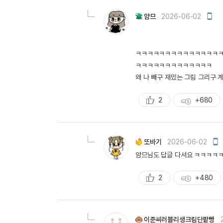
량
모
얌므
2026-06-02
바
일
작
성
ㅋㅋㅋㅋㅋㅋㅋㅋㅋㅋㅋㅋㅋㅋ
ㅋㅋㅋㅋㅋㅋㅋㅋㅋㅋㅋㅋㅋ
왜 나 빼구 재밌는 그림 그리구 
2
+680
추
획
천
득
량
모
또바기
2026-06-02
바
얌므님도 답글 다셔요 ㅋㅋㅋㅋ
일
작
성
2
+480
추
획
천
득
량
이준씨러블리생크림단팥빵