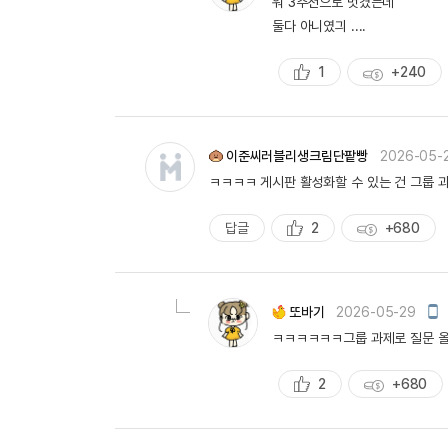
워 3추천으로 벗겼는데
일
작
둘다 아니였긔 ....
성
1
+240
추
획
천
득
량
이준씨러블리생크림단팥빵
2026-05-
ㅋㅋㅋㅋ 게시판 활성화할 수 있는 건 그룹 
답글
2
+680
추
획
천
득
량
모
또바기
2026-05-29
바
ㅋㅋㅋㅋㅋㅋ그룹 과제로 질문 
일
작
성
2
+680
추
획
천
득