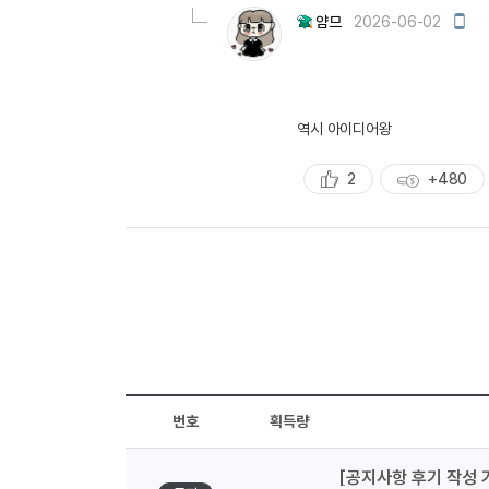
량
모
얌므
2026-06-02
바
일
작
성
역시 아이디어왕
2
+480
추
획
천
득
량
번호
획득량
[공지사항 후기 작성 