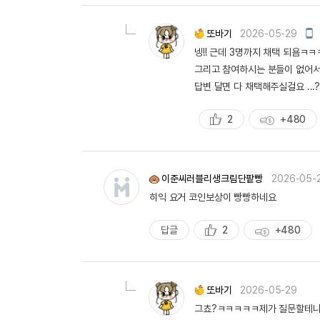
천
득
량
모
또바기
2026-05-29
바
넹!! 근데 3명까지 채택 되욤ㅋ
일
작
그리고 참여하시는 분들이 없어서 ..
성
답변 달면 다 채택해주실걸요 ...
2
+480
추
획
천
득
량
이준씨러블리생크림단팥빵
2026-05-
히익 요거 코인보상이 빵빵하네요
답글
2
+480
추
획
천
득
량
또바기
2026-05-29
그쵸?ㅋㅋㅋㅋㅋ제가 질문할테니