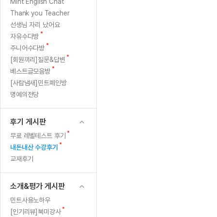
[질문]문법/해석/표현
새
Mint English Chat
수업대본서
글
수강권 전체보기
Thank you Teacher
[질문]문법/해석/표현
새글
학원문의
학원문의
학원문의
수업대본서
선생님 자리 났어요
[질문]문법/해석/표현
학원문의
기업문의
학원문의
수강권 전체보기
수업대본서
새
자유수다방
[질문]문법/해석/표현
글
새
기업문의
주니어수다방
기업문의
수업대본서
[질문]문법/해석/표현
글
새
[회원끼리]질문&답변
기업문의
기업문의
[질문]문법/해석/표현
새글
글
새
베스트글모음방
열공 게시
글
[질문]문법/해석/표현
[사람냄새]민트폐인방
명예의전당
[질문]문법/해석/표현
스마트 첨
새글
[질문]문법/해석/표현
스마트 첨
후기 게시판
[도전]일일영작문
스마트 첨
새글
새
무료 레벨테스트 후기
[도전]일일영작문
[질문]문법
민트 도서관
민트 도서관
민트 도서관
글
새
내돈내산 수강후기
[도전]일일영작문
[질문]문법
새글
글
교재후기
[도전]일일영작문
[질문]문법
[도전]일일영작문
[도전]일
소개&평가 게시판
[도전]일일영작문
[도전]일
민트사용노하우
[도전]일일영작문
[도전]일일
새글
새
[인기리뷰]북미강사