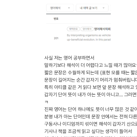
[도전]IELTS 이니셜테스트
패턴학습
[도전]영문법퀴즈
새글
패턴학습
[도전]영문법퀴즈
대화학습
[도전]영문법퀴즈
새글
대화학습
[도전]영문법퀴즈
대화학습
[도전]영문법퀴즈
대화학습
[도전]영문법퀴즈
사실 저는 영어 공부하면서
민트해VOCA
[도전]영문법퀴즈
새글
말하기보다 해석이 더 어렵다고 느낄 때가 많아
민트해VOCA
[도전]영문법퀴즈
짧은 문장은 수월하게 되는데 (표현 모를 때는 짧
민트해VOCA
[도전]영문법퀴즈
새글
문장이 길어지는 순간 갑자기 머리가 멈춰버립니
민트해VOCA
[도전]영문법퀴즈
특히 아티클 같은 거 읽다 보면
앞 문장 해석하고
갑자기 단어 뜻이 내가 아는 뜻이 아니고…
그러면
[도전]이디엄퀴즈
ㅋ
[도전]이디엄퀴즈
진짜 영어는 단어 하나에도 뜻이 너무 많은 것 
[도전]이디엄퀴즈
분명 내가 아는 단어인데
문장 안에서는 전혀 다른
[도전]이디엄퀴즈
구동사나 이디엄까지 섞이면 해석이 갑자기 산으
[도전]이디엄퀴즈
기사나 책을 조금씩 읽고 싶다는 생각이 들어서