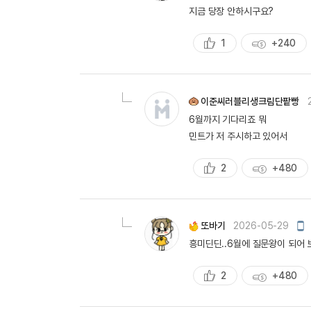
지금 당장 안하시구요?
1
+240
추
획
천
득
량
이준씨러블리생크림단팥빵
6월까지 기다리죠 뭐
민트가 저 주시하고 있어서
2
+480
추
획
천
득
량
모
또바기
2026-05-29
바
흥미딘딘..6월에 질문왕이 되어
일
작
성
2
+480
추
획
천
득