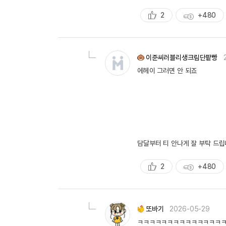
2
+480
추
획
천
득
량
이준씨러블리생크림단팥빵
에헤이 그러면 안 되죠
담달부터 티 안나게 잘 부탁 드
2
+480
추
획
천
득
량
또바기
2026-05-29
ㅋㅋㅋㅋㅋㅋㅋㅋㅋㅋㅋㅋㅋㅋ