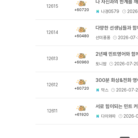
나 자신과의 한계를 깨
획
12615
득
+60720
나경0579
2026
량
다양한 선생님들과 함께
획
12614
득
+60480
선미퐁퐁
2026-07-
량
2년째 민트영어와 함께
획
12613
득
+60960
토니맘
2026-07-2
량
300분 화상&전화 
획
12612
득
+60720
막스
2026-07-
량
서로 힘이되는 민트 
획
12611
득
+61920
다이와따
2026-
량