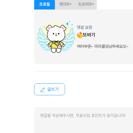
프로필
뱃지
9+
트로피
9+
댓글 요정
또바기
여러부운~ 미라클모닝하세요오~
글쓰기