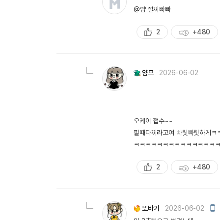
@얌 낄끼빠빠
2
+480
추
획
천
득
량
얌므
2026-06-02
오케이 접수~~
낄때다끼라고여 빠릿빠릿하게ㅋ
ㅋㅋㅋㅋㅋㅋㅋㅋㅋㅋㅋㅋㅋㅋ
2
+480
추
획
천
득
량
모
또바기
2026-06-02
바