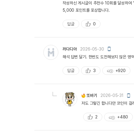
작성하신 게시글이 추천수 10회를 달성하여 
5,000 포인트를 포상합니다.
답글
0
추
천
모
까다디아
2026-05-30
바
해석 답변 달기. 한번도 도전해보지 않은 영역
일
작
성
답글
3
+920
추
획
천
득
량
모
또바기
2026-05-31
바
저도 그렇긴 합니다만 코인이 걸려
일
작
성
2
+480
추
획
천
득