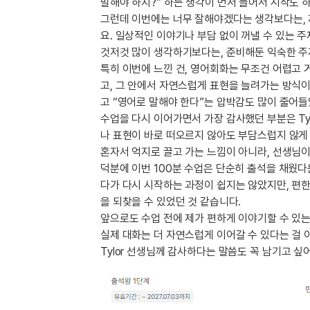
[도전]IELTS 이니셜테스트
말해야 하지?” 하는 생각이 먼저 들어서 시작도 
패턴학습
그런데 이번에는 너무 잘해야겠다는 생각보다는, 
[도전]영문법퀴즈
새글
요. 일상적인 이야기나 부담 없이 꺼낼 수 있는 
패턴학습
[도전]영문법퀴즈
새글
것저것 많이 생각하기보다는, 준비해둔 익숙한 주
대화학습
[도전]영문법퀴즈
새글
특히 이번에 느낀 건, 영어회화는 무조건 어렵고 
대화학습
[도전]영문법퀴즈
고, 그 안에서 자연스럽게 표현을 늘려가는 방식이
대화학습
[도전]영문법퀴즈
고 “영어로 말해야 한다”는 압박감도 많이 줄어
대화학습
[도전]영문법퀴즈
수업을 다시 이어가면서 가장 감사했던 부분은 Ty
민트해VOCA
나 표현이 바로 떠오르지 않아도 부담스럽지 않게
[도전]영문법퀴즈
새글
혼자서 억지로 끌고 가는 느낌이 아니라, 선생님
민트해VOCA
[도전]영문법퀴즈
덕분에 이번 100분 수업은 단순히 출석을 채웠다
민트해VOCA
[도전]영문법퀴즈
새글
다가 다시 시작하는 과정이 쉽지는 않았지만, 편한
민트해VOCA
[도전]영문법퀴즈
을 되찾을 수 있었던 것 같습니다.
[도전]이디엄퀴즈
앞으로도 수업 전에 제가 편하게 이야기할 수 있
[도전]이디엄퀴즈
실제 대화는 더 자연스럽게 이어갈 수 있다는 걸
Tylor 선생님께 감사하다는 말씀도 꼭 남기고 싶
[도전]이디엄퀴즈
[도전]이디엄퀴즈
[도전]이디엄퀴즈