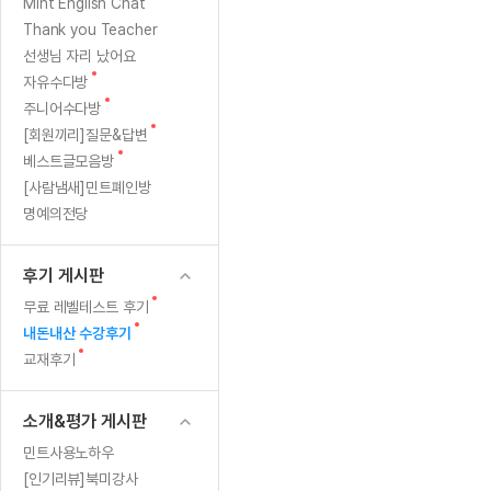
[질문]문법/해석/표현
새글
저
새
Mint English Chat
수업대본서
글
수강권 전체보기
Thank you Teacher
[질문]문법/해석/표현
새글
풀
학원문의
학원문의
학원문의
수업대본서
선생님 자리 났어요
[질문]문법/해석/표현
학원문의
기업문의
학원문의
수강권 전체보기
수업대본서
새
자유수다방
렸
[질문]문법/해석/표현
글
새
기업문의
주니어수다방
기업문의
수업대본서
[질문]문법/해석/표현
글
어
새
[회원끼리]질문&답변
기업문의
기업문의
[질문]문법/해석/표현
새글
글
새
베스트글모음방
열공 게시
요
글
[질문]문법/해석/표현
[사람냄새]민트폐인방
명예의전당
[질문]문법/해석/표현
스마트 첨
새글
[질문]문법/해석/표현
스마트 첨
후기 게시판
[도전]일일영작문
스마트 첨
새글
새
무료 레벨테스트 후기
[도전]일일영작문
[질문]문법
새글
민트 도서관
민트 도서관
민트 도서관
글
새
내돈내산 수강후기
[도전]일일영작문
[질문]문법
새글
글
새
교재후기
[도전]일일영작문
[질문]문법
글
[도전]일일영작문
[도전]일
소개&평가 게시판
[도전]일일영작문
[도전]일
민트사용노하우
[도전]일일영작문
[도전]일
새글
[인기리뷰]북미강사