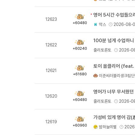
량
획
12623
득
+60480
막스
2026-08-
량
100분 넘게 수업하니
획
12622
득
+60240
줄리토론토
2026-0
량
토이 올클리어 (feat.
획
12621
득
+61680
이준씨러블리생크림단
량
영어가 너무 무서웠던 
획
12620
득
+60480
줄리토론토
2026-0
량
가성비 있게 영어 감(
획
12619
득
+60960
밤하늘의별
2026
량