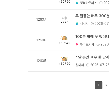
득
+60720
행복한앨리스
20
량
두 달동안 매주 300분
획
12607
득
+720
서서서
2026-07
량
100분 밖에 못 했더
획
12606
득
+60240
뚜따포기자
2026
량
4달 동안 겨우 한 단계
획
12605
득
+60720
왈와리
2026-07-2
량
1
2