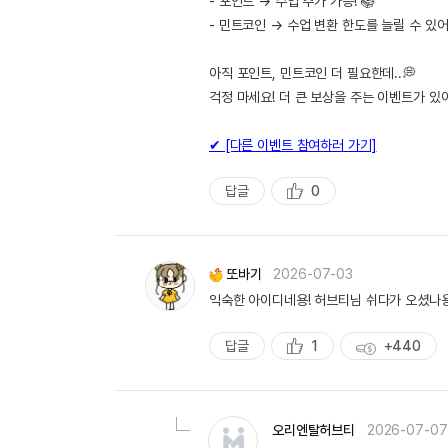
- 포인트 → 수업 추가 가능! 📚
- 민트코인 → 수업 변환 한도를 늘릴 수 있어
아직 포인트, 민트코인 더 필요한데..💭
걱정 마세요! 더 큰 보상을 주는 이벤트가 있
✔ [다른 이벤트 참여하러 가기]
답글
0
추
천
또바기
2026-07-03
익숙한 아이디네용! 허브티님 쉬다가 오셨나
답글
1
+440
추
획
천
득
량
오리엔탈허브티
2026-07-07