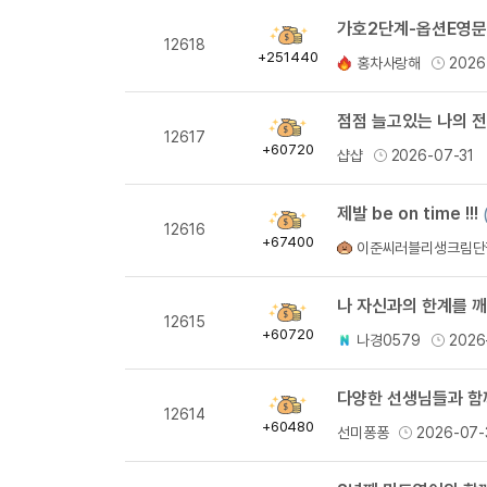
획
12618
득
+251440
홍차사랑해
2026
량
점점 늘고있는 나의 전
획
12617
득
+60720
샵샵
2026-07-31
량
제발 be on time !!!
획
12616
득
+67400
이준씨러블리생크림단
량
나 자신과의 한계를 깨
획
12615
득
+60720
나경0579
2026
량
다양한 선생님들과 함께
획
12614
득
+60480
선미퐁퐁
2026-07-
량