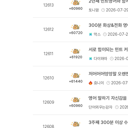
2년째 민트영어와 함께
획
12613
득
+60960
토니맘
2026-07-2
량
300분 화상&전화 
획
12612
득
+60720
막스
2026-07-
량
서로 힘이되는 민트 
획
12611
득
+61920
다이와따
2026-
량
저어어어엉엉말 오랜만의
획
12610
득
+61440
효니이
2026-07
량
영어 말하기 자신감을 
획
12609
득
+60960
단어외우는감자
202
량
3주째 300분 이상 
획
12608