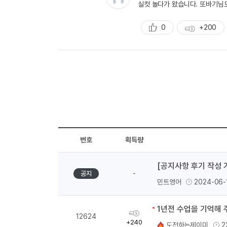
실컷 놀다가 왔습니다. 또바기님도
0
+200
추
획
천
득
량
번호
획득량
[공지사항 후기 작성 
-
공지
민트영어
2024-06-
1년전 수업을 기억해
획
12624
득
+240
도전하는제이미
2