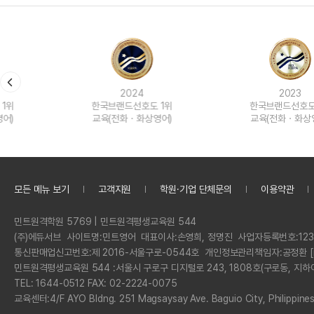
2024
2023
한국브랜드선호도 1위
한국브랜드선호도 1위
교육(전화ㆍ화상영어)
교육(전화ㆍ화상영어)
모든 메뉴 보기
고객지원
학원·기업 단체문의
이용약관
정
민트원격학원 5769 | 민트원격평생교육원 544
보
회
(주)에듀서브
사이트명:
민트영어
대표이사:
손영희, 정명진
사업자등록번호:
123
사
통신판매업신고번호:
제 2016-서울구로-0544호
개인정보관리책임자:
공정환 [
명
민트원격평생교육원 544 :
서울시 구로구 디지털로 243, 1808호(구로동, 지하
전
TEL: 1644-0512 FAX: 02-2224-0075
화
교육센터:
4/F AYO Bldng. 251 Magsaysay Ave. Baguio City, Philippine