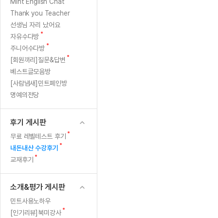
[질문]문법/해석/표현
새
Mint English Chat
수업대본서
글
수강권 전체보기
Thank you Teacher
[질문]문법/해석/표현
학원문의
학원문의
학원문의
수업대본서
선생님 자리 났어요
[질문]문법/해석/표현
학원문의
기업문의
학원문의
수강권 전체보기
수업대본서
새
자유수다방
[질문]문법/해석/표현
글
새
기업문의
주니어수다방
기업문의
수업대본서
[질문]문법/해석/표현
글
새
[회원끼리]질문&답변
기업문의
기업문의
[질문]문법/해석/표현
글
베스트글모음방
열공 게시
[질문]문법/해석/표현
[사람냄새]민트폐인방
명예의전당
[질문]문법/해석/표현
스마트 첨
[질문]문법/해석/표현
스마트 첨
후기 게시판
[도전]일일영작문
스마트 첨
새글
새
무료 레벨테스트 후기
[도전]일일영작문
[질문]문법
민트 도서관
민트 도서관
민트 도서관
글
새
내돈내산 수강후기
[도전]일일영작문
[질문]문법
새글
글
새
교재후기
[도전]일일영작문
[질문]문법
글
[도전]일일영작문
[도전]일
소개&평가 게시판
[도전]일일영작문
[도전]일
민트사용노하우
[도전]일일영작문
[도전]일
새글
새
[인기리뷰]북미강사