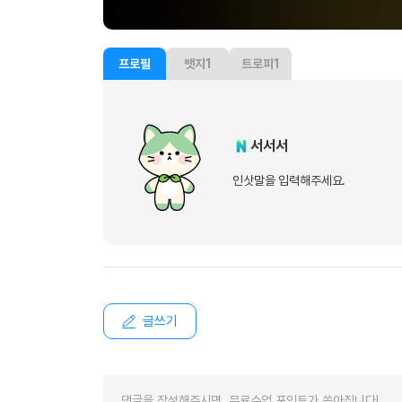
프로필
뱃지
1
트로피
1
서서서
인삿말을 입력해주세요.
글쓰기