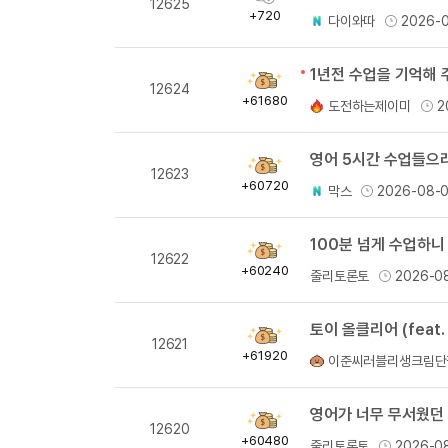
12625
득
+720
다이와따
2026-
량
1년전 수업을 기억해
획
12624
득
+61680
도전하는제이미
2
량
획
12623
득
+60720
막스
2026-08-
량
100분 넘게 수업하니
획
12622
득
+60240
줄리토론토
2026-0
량
토이 올클리어 (feat.
획
12621
득
+61920
이준씨러블리생크림단
량
영어가 너무 무서웠던 
획
12620
득
+60480
줄리토론토
2026-0