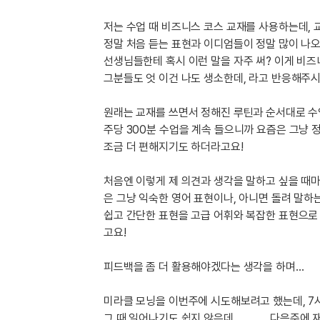
유용한영어표현
유용한영어표현
저는 수업 때 비즈니스 코스 교재를 사용하는데, 교
유용한영어표현
정말 처음 듣는 표현과 이디엄들이 정말 많이 나
유용한영어표현
선생님들한테 혹시 이런 말을 자주 써? 이게 비
그분들도 엇 이건 나도 생소한데, 라고 반응해주시
유용한영어표현
유용한영어표현
원래는 교재를 쓰면서 정해진 루틴과 순서대로 수
유용한영어표현
주당 300분 수업을 계속 들으니까 요즘은 그냥 
유용한영어표현
조금 더 편해지기도 하더라고요!
유용한영어표현
처음엔 이렇게 제 의견과 생각을 말하고 싶을 때
은 그냥 익숙한 영어 표현이나, 아니면 돌려 말하
쉽고 간단한 표현을 고급 어휘와 복잡한 표현으로
고요!
피드백을 좀 더 활용해야겠다는 생각을 하며…
미라클 모닝을 이번주에 시도해보려고 했는데, 7시
그 때 일어나기도 쉽지 않은데………… 다음주에