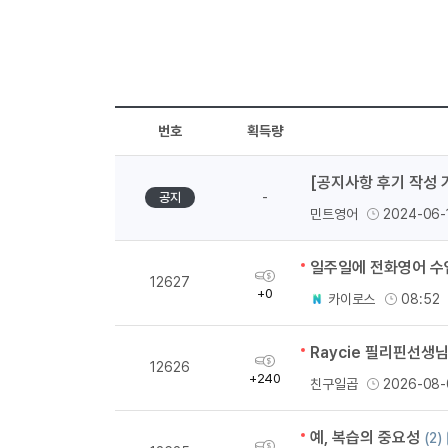
번호
획득량
[공지사항 후기 작성 
-
공지
민트영어
2024-06-
일주일에 전화영어 수업
획
12627
득
+0
카이로스
08:52
량
Raycie 필리핀선생
획
12626
득
+240
친구일곱
2026-08-
량
예, 복습의 중요성
(2)
획