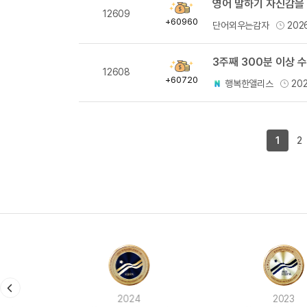
영어 말하기 자신감을 
획
12609
득
+60960
단어외우는감자
202
량
3주째 300분 이상 
획
12608
득
+60720
행복한앨리스
20
량
1
2
2024
2023