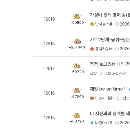
량
가성비 있게 영어 감(
획
12619
득
+60960
밤하늘의별
2026
량
획
12618
득
+251440
홍차사랑해
2026
량
점점 늘고있는 나의 전
획
12617
득
+60720
샵샵
2026-07-31
량
제발 be on time !!!
획
12616
득
+67640
이준씨러블리생크림단
량
나 자신과의 한계를 깨
획
12615
득
+60720
나경0579
2026
량