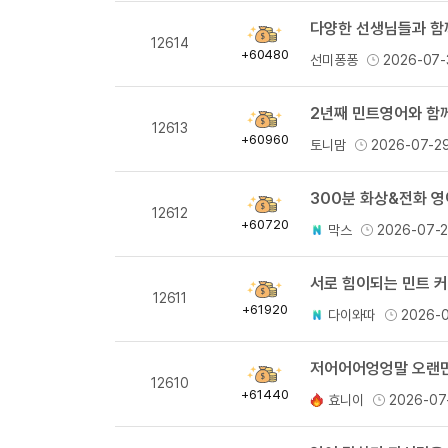
다양한 선생님들과 함께
획
12614
득
+60480
선미퐁퐁
2026-07-
량
2년째 민트영어와 함께
획
12613
득
+60960
토니맘
2026-07-2
량
300분 화상&전화 
획
12612
득
+60720
막스
2026-07-
량
서로 힘이되는 민트 
획
12611
득
+61920
다이와따
2026-
량
저어어어엉엉말 오랜만의
획
12610
득
+61440
효니이
2026-07
량