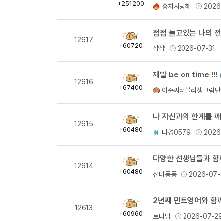
득
+251200
홍차사랑해
2026
량
점점 늘고있는 나의 전
획
12617
득
+60720
샵샵
2026-07-31
량
제발 be on time !!!
획
12616
득
+67400
이준씨러블리생크림단
량
나 자신과의 한계를 깨
획
12615
득
+60480
나경0579
2026
량
다양한 선생님들과 함께
획
12614
득
+60480
선미퐁퐁
2026-07-
량
2년째 민트영어와 함께
획
12613
득
+60960
토니맘
2026-07-2
량