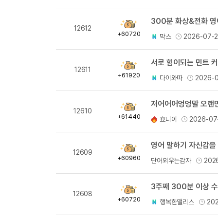
300분 화상&전화 
획
12612
득
+60720
막스
2026-07-
량
서로 힘이되는 민트 
획
12611
득
+61920
다이와따
2026-
량
저어어어엉엉말 오랜만의
획
12610
득
+61440
효니이
2026-07
량
영어 말하기 자신감을 
획
12609
득
+60960
단어외우는감자
202
량
3주째 300분 이상 
획
12608
득
+60720
행복한앨리스
20
량