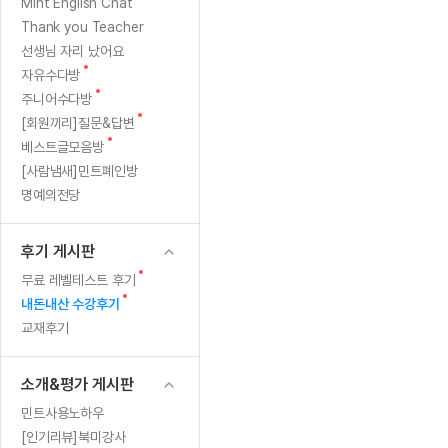
[질문]문법/해석/표현
새글
화
새
Mint English Chat
수업대본서
글
수강권 전체보기
Thank you Teacher
[질문]문법/해석/표현
새글
연
학원문의
학원문의
학원문의
수업대본서
선생님 자리 났어요
[질문]문법/해석/표현
학원문의
기업문의
학원문의
수강권 전체보기
수업대본서
새
자유수다방
습
[질문]문법/해석/표현
글
새
기업문의
주니어수다방
기업문의
수업대본서
[질문]문법/해석/표현
글
열
새
[회원끼리]질문&답변
기업문의
기업문의
[질문]문법/해석/표현
새글
글
새
베스트글모음방
열공 게시
심
글
[질문]문법/해석/표현
[사람냄새]민트폐인방
명예의전당
[질문]문법/해석/표현
스마트 첨
히
새글
[질문]문법/해석/표현
스마트 첨
했
후기 게시판
[도전]일일영작문
스마트 첨
새글
습
새
무료 레벨테스트 후기
[도전]일일영작문
[질문]문법
새글
민트 도서관
민트 도서관
민트 도서관
글
새
내돈내산 수강후기
[도전]일일영작문
[질문]문법
새글
니
글
교재후기
[도전]일일영작문
[질문]문법
다
[도전]일일영작문
[도전]일
소개&평가 게시판
~
[도전]일일영작문
[도전]일
민트사용노하우
[도전]일일영작문
[도전]일일
새글
[인기리뷰]북미강사