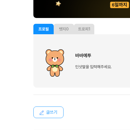
프로필
뱃지
0
트로피
1
바바예투
인삿말을 입력해주세요.
글쓰기