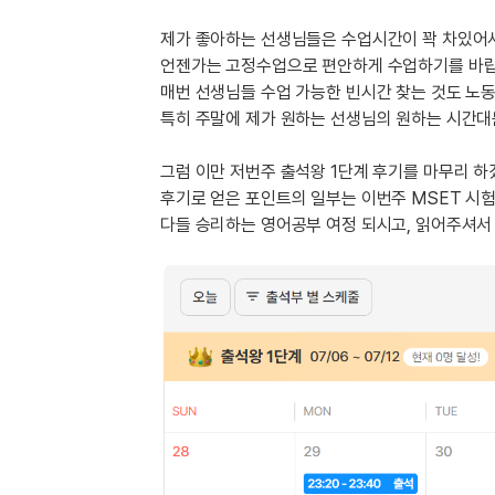
[도전]이디엄퀴즈
업적 트로피&퀘스트
업적 트로피&퀘스트
업적 트로피
[도전]이디엄퀴즈
제가 좋아하는 선생님들은 수업시간이 꽉 차있어
[도전]이디엄퀴즈
언젠가는 고정수업으로 편안하게 수업하기를 바
퀘스트
퀘스트
매번 선생님들 수업 가능한 빈시간 찾는 것도 노
[도전]이디엄퀴즈
퀘스트
퀘스트
특히 주말에 제가 원하는 선생님의 원하는 시간대
[도전]이디엄퀴즈
업적 트로피
퀘스트
[도전]어휘퀴즈
새글
그럼 이만 저번주 출석왕 1단계 후기를 마무리 
업적 트로피
퀘스트
[도전]어휘퀴즈
새글
후기로 얻은 포인트의 일부는 이번주 MSET 시
퀘스트
[도전]어휘퀴즈
새글
다들 승리하는 영어공부 여정 되시고, 읽어주셔
업적 트로피
[도전]어휘퀴즈
업적 트로피
[도전]어휘퀴즈
업적 트로피
[도전]어휘퀴즈
업적 트로피
[도전]어휘퀴즈
새글
업적 트로피
[도전]어휘퀴즈
[도전]어휘퀴즈
새글
[도전]어휘퀴즈
유용한영어표현