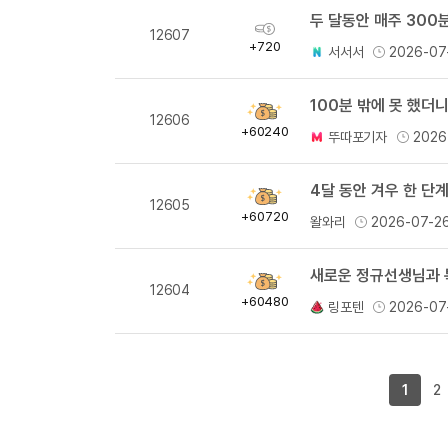
두 달동안 매주 300분
획
12607
득
+720
서서서
2026-07
량
100분 밖에 못 했더
획
12606
득
+60240
뚜따포기자
2026
량
4달 동안 겨우 한 단계
획
12605
득
+60720
왈와리
2026-07-2
량
새로운 정규선생님과 
획
12604
득
+60480
링포텐
2026-07
량
1
2