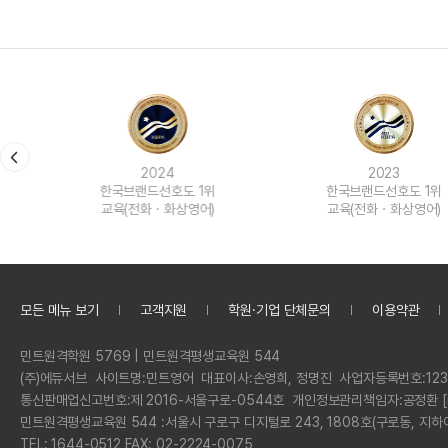
2024
2023
한국브랜드선호도 1위
한국브랜드선호도 1위
교육(전화ㆍ화상영어)
교육(전화ㆍ화상영어)
모든 메뉴 보기
고객지원
학원·기업 단체문의
이용약관
정
민트원격학원 5769 | 민트원격평생교육원 544
보
회
(주)에듀서브
사이트명:
민트영어
대표이사:
손영희, 정명진
사업자등록번호:
123
사
통신판매업신고번호:
제 2016-서울구로-0544호
개인정보관리책임자:
공정환 [
명
민트원격평생교육원 544 :
서울시 구로구 디지털로 243, 1808호(구로동, 지하
전
TEL: 1644-0512 FAX: 02-2224-0075