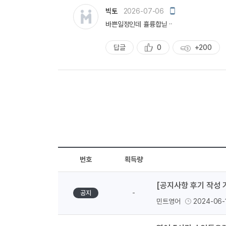
모
빅토
2026-07-06
바
바쁜일정인데 휼륭합닏ᆢ
일
작
성
답글
0
+200
추
획
천
득
량
번호
획득량
[공지사항 후기 작성 
-
공지
민트영어
2024-06-