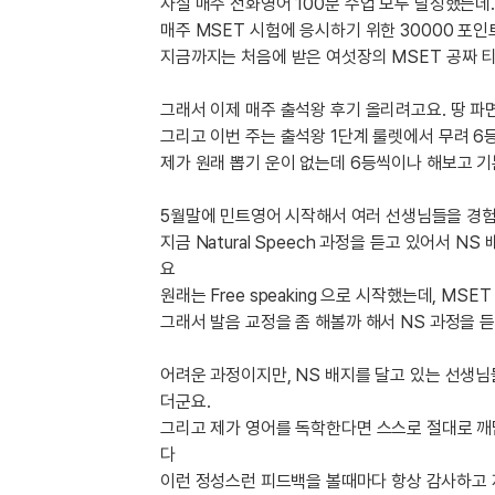
[도전]IELTS 이니셜테스트
사실 매주 전화영어 100분 수업 모두 달성했는데..
패턴학습
매주 MSET 시험에 응시하기 위한 30000 포
[도전]영문법퀴즈
새글
지금까지는 처음에 받은 여섯장의 MSET 공짜 티
패턴학습
[도전]영문법퀴즈
새글
대화학습
[도전]영문법퀴즈
새글
그래서 이제 매주 출석왕 후기 올리려고요. 땅 파
대화학습
[도전]영문법퀴즈
그리고 이번 주는 출석왕 1단계 룰렛에서 무려 
대화학습
[도전]영문법퀴즈
제가 원래 뽑기 운이 없는데 6등씩이나 해보고 
대화학습
[도전]영문법퀴즈
민트해VOCA
5월말에 민트영어 시작해서 여러 선생님들을 경
[도전]영문법퀴즈
새글
지금 Natural Speech 과정을 듣고 있어서 
민트해VOCA
[도전]영문법퀴즈
요
민트해VOCA
[도전]영문법퀴즈
새글
원래는 Free speaking 으로 시작했는데, MS
민트해VOCA
[도전]영문법퀴즈
그래서 발음 교정을 좀 해볼까 해서 NS 과정을 듣
[도전]이디엄퀴즈
[도전]이디엄퀴즈
어려운 과정이지만, NS 배지를 달고 있는 선생님
더군요.
[도전]이디엄퀴즈
그리고 제가 영어를 독학한다면 스스로 절대로 깨
[도전]이디엄퀴즈
다
[도전]이디엄퀴즈
이런 정성스런 피드백을 볼때마다 항상 감사하고