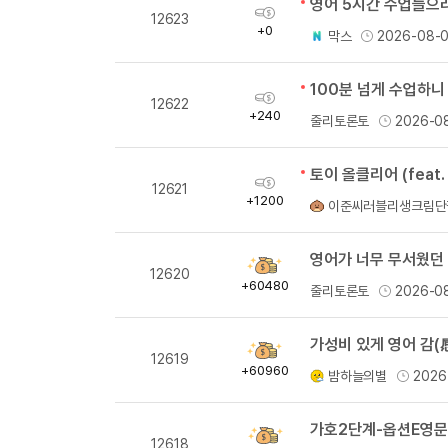
획
12623
득
+0
막스
2026-08-
량
100분 넘게 수업하니
획
12622
득
+240
줄리토론토
2026-0
량
토이 올클리어 (feat.
획
12621
득
+1200
이준씨러블리생크림단
량
영어가 너무 무서웠던 
획
12620
득
+60480
줄리토론토
2026-0
량
가성비 있게 영어 감(
획
12619
득
+60960
밤하늘의별
2026
량
획
12618