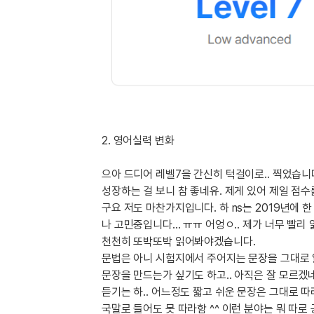
[도전]이디엄퀴즈
업적 트로피&퀘스트
업적 트로피&퀘스트
업적 트로피
[도전]이디엄퀴즈
[도전]이디엄퀴즈
퀘스트
퀘스트
[도전]이디엄퀴즈
퀘스트
퀘스트
[도전]이디엄퀴즈
업적 트로피
퀘스트
[도전]어휘퀴즈
새글
업적 트로피
퀘스트
[도전]어휘퀴즈
새글
퀘스트
[도전]어휘퀴즈
새글
2. 영어실력 변화
업적 트로피
[도전]어휘퀴즈
업적 트로피
으아 드디어 레벨7을 간신히 턱걸이로.. 찍었습니다
[도전]어휘퀴즈
업적 트로피
성장하는 걸 보니 참 좋네유. 제게 있어 제일 점수
[도전]어휘퀴즈
업적 트로피
구요 저도 마찬가지입니다. 하 ns는 2019년에 한
[도전]어휘퀴즈
새글
나 고민중입니다... ㅠㅠ 어엉ㅇ.. 제가 너무 빨
업적 트로피
[도전]어휘퀴즈
천천히 또박또박 읽어봐야겠습니다.
[도전]어휘퀴즈
새글
문법은 아니 시험지에서 주어지는 문장을 그대로 읽
문장을 만드는가 싶기도 하고.. 아직은 잘 모르겠
[도전]어휘퀴즈
듣기는 하.. 어느정도 짧고 쉬운 문장은 그대로 
유용한영어표현
국말로 들어도 못 따라함 ^^ 이런 분야는 뭐 따로