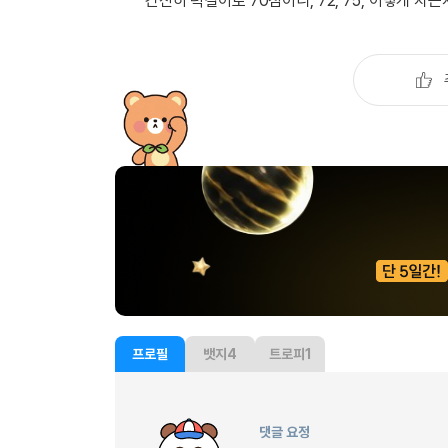
간신히 턱걸이로 70점이니, 72, 75, 이렇게 
프로필
뱃지
4
트로피
1
댓글 요정