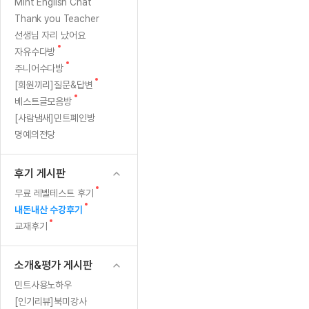
[질문]문법/해석/표현
새글
새
Mint English Chat
수업대본서
글
수강권 전체보기
Thank you Teacher
[질문]문법/해석/표현
새글
학원문의
학원문의
학원문의
수업대본서
선생님 자리 났어요
[질문]문법/해석/표현
학원문의
기업문의
학원문의
수강권 전체보기
수업대본서
새
자유수다방
[질문]문법/해석/표현
글
새
기업문의
주니어수다방
기업문의
수업대본서
[질문]문법/해석/표현
글
새
[회원끼리]질문&답변
기업문의
기업문의
[질문]문법/해석/표현
새글
글
새
베스트글모음방
열공 게시
글
[질문]문법/해석/표현
[사람냄새]민트폐인방
명예의전당
[질문]문법/해석/표현
스마트 첨
새글
[질문]문법/해석/표현
스마트 첨
후기 게시판
[도전]일일영작문
스마트 첨
새글
새
무료 레벨테스트 후기
[도전]일일영작문
[질문]문법
새글
민트 도서관
민트 도서관
민트 도서관
글
새
내돈내산 수강후기
[도전]일일영작문
[질문]문법
새글
글
새
교재후기
[도전]일일영작문
[질문]문법
글
[도전]일일영작문
[도전]일
소개&평가 게시판
[도전]일일영작문
[도전]일
민트사용노하우
[도전]일일영작문
[도전]일
새글
[인기리뷰]북미강사