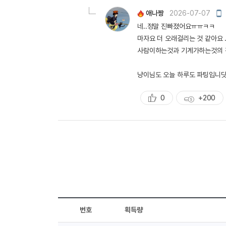
량
모
애나짱
2026-07-07
바
네..정말 진빠졌어요ㅠㅠㅋㅋ
일
작
마자요 더 오래걸리는 것 같아요 
성
사람이하는것과 기계가하는것의 장
냥이님도 오늘 하루도 파팅입니닷!!!
0
+200
추
획
천
득
량
번호
획득량