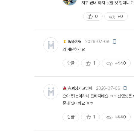
저두 끝내 하지 못할 것 같더니 계
일
작
성
0
+0
추
획
천
득
량
모
똑똑지혁
2026-07-08
바
와 개단하세요
일
작
성
답글
1
+440
추
획
천
득
량
모
슈뢰딩거고양이
2026-07-06
바
으아 51분이라니 진빠지네요 ㅋㅋ 신엠셋은 
일
작
줄께 였나봐요 ㅎㅎ
성
답글
1
+440
추
획
천
득