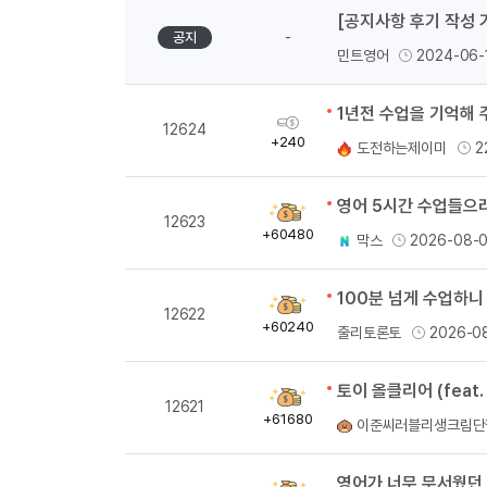
[공지사항 후기 작성 
-
공지
민트영어
2024-06-
1년전 수업을 기억해
획
12624
득
+240
도전하는제이미
2
량
획
12623
득
+60480
막스
2026-08-
량
100분 넘게 수업하니
획
12622
득
+60240
줄리토론토
2026-0
량
토이 올클리어 (feat.
획
12621
득
+61680
이준씨러블리생크림단
량
영어가 너무 무서웠던 