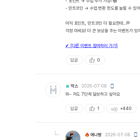
- 포인트 → 수업 추가 가능! 📚
- 민트코인 → 수업 변환 한도를 늘릴 수 있어
아직 포인트, 민트코인 더 필요한데..💭
걱정 마세요! 더 큰 보상을 주는 이벤트가 있
✔ [다른 이벤트 참여하러 가기]
답글
0
추
천
모
막스
2026-07-08
바
와~ 저도 7단계 달성하고 싶어요
일
작
성
답글
1
+440
추
획
천
득
량
모
애나짱
2026-07-08
바