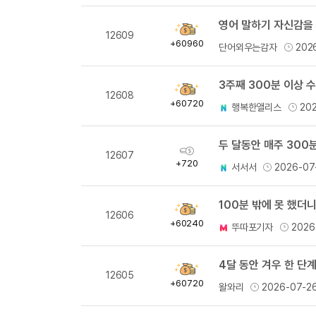
영어 말하기 자신감을 
획
12609
득
+60960
단어외우는감자
202
량
3주째 300분 이상 
획
12608
득
+60720
행복한앨리스
20
량
두 달동안 매주 300분
획
12607
득
+720
서서서
2026-07
량
100분 밖에 못 했더
획
12606
득
+60240
뚜따포기자
2026
량
4달 동안 겨우 한 단계
획
12605
득
+60720
왈와리
2026-07-2
량