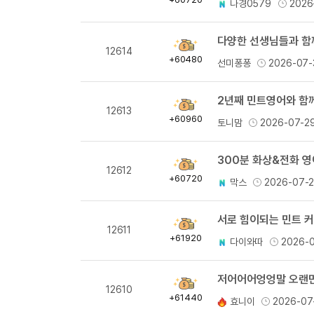
나경0579
2026
량
다양한 선생님들과 함께
획
12614
득
+60480
선미퐁퐁
2026-07-
량
2년째 민트영어와 함께
획
12613
득
+60960
토니맘
2026-07-2
량
300분 화상&전화 
획
12612
득
+60720
막스
2026-07-
량
서로 힘이되는 민트 
획
12611
득
+61920
다이와따
2026-
량
저어어어엉엉말 오랜만의
획
12610
득
+61440
효니이
2026-07
량