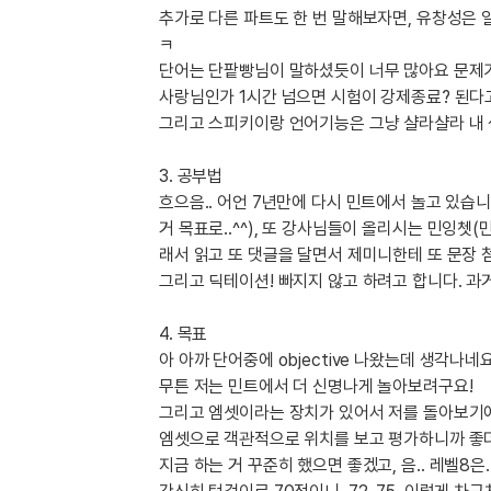
유용한영어표현
추가로 다른 파트도 한 번 말해보자면, 유창성은 
유용한영어표현
ㅋ
유용한영어표현
단어는 단팥빵님이 말하셨듯이 너무 많아요 문제가..
유용한영어표현
사랑님인가 1시간 넘으면 시험이 강제종료? 된다고
그리고 스피키이랑 언어기능은 그냥 샬라샬라 내 생
유용한영어표현
유용한영어표현
3. 공부법
유용한영어표현
흐으음.. 어언 7년만에 다시 민트에서 놀고 있습니
유용한영어표현
거 목표로..^^), 또 강사님들이 올리시는 민잉쳇
유용한영어표현
래서 읽고 또 댓글을 달면서 제미니한테 또 문장 
그리고 딕테이션! 빠지지 않고 하려고 합니다. 과
4. 목표
아 아까 단어중에 objective 나왔는데 생각나
무튼 저는 민트에서 더 신명나게 놀아보려구요!
그리고 엠셋이라는 장치가 있어서 저를 돌아보기에 
엠셋으로 객관적으로 위치를 보고 평가하니까 좋더
지금 하는 거 꾸준히 했으면 좋겠고, 음.. 레벨8은.....