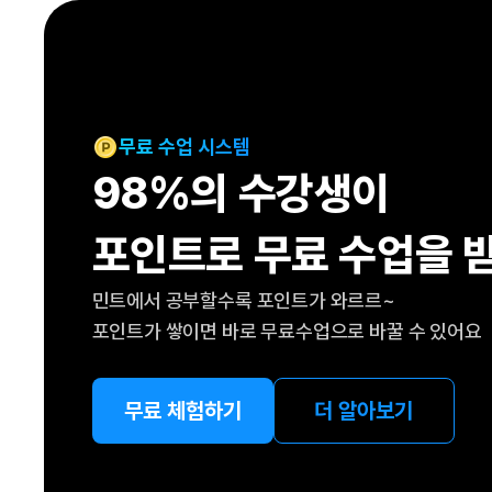
[도전]IELTS 이니셜테스트
패턴학습
[도전]영문법퀴즈
새글
패턴학습
[도전]영문법퀴즈
대화학습
[도전]영문법퀴즈
새글
대화학습
[도전]영문법퀴즈
무료 수업 시스템
대화학습
[도전]영문법퀴즈
98%의 수강생이
대화학습
[도전]영문법퀴즈
민트해VOCA
[도전]영문법퀴즈
새글
포인트로 무료 수업을 
민트해VOCA
[도전]영문법퀴즈
민트해VOCA
[도전]영문법퀴즈
새글
민트에서 공부할수록 포인트가 와르르~
민트해VOCA
[도전]영문법퀴즈
포인트가 쌓이면 바로 무료수업으로 바꿀 수 있어요
[도전]이디엄퀴즈
[도전]이디엄퀴즈
[도전]이디엄퀴즈
무료 체험하기
더 알아보기
[도전]이디엄퀴즈
[도전]이디엄퀴즈