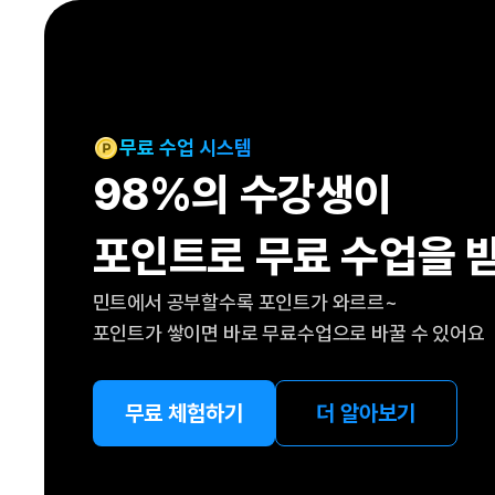
[도전]IELTS 이니셜테스트
패턴학습
[도전]영문법퀴즈
새글
패턴학습
[도전]영문법퀴즈
새글
대화학습
[도전]영문법퀴즈
새글
대화학습
[도전]영문법퀴즈
무료 수업 시스템
대화학습
[도전]영문법퀴즈
98%의 수강생이
대화학습
[도전]영문법퀴즈
민트해VOCA
[도전]영문법퀴즈
새글
포인트로 무료 수업을 
민트해VOCA
[도전]영문법퀴즈
민트해VOCA
[도전]영문법퀴즈
새글
민트에서 공부할수록 포인트가 와르르~
민트해VOCA
[도전]영문법퀴즈
포인트가 쌓이면 바로 무료수업으로 바꿀 수 있어요
[도전]이디엄퀴즈
[도전]이디엄퀴즈
[도전]이디엄퀴즈
무료 체험하기
더 알아보기
[도전]이디엄퀴즈
[도전]이디엄퀴즈