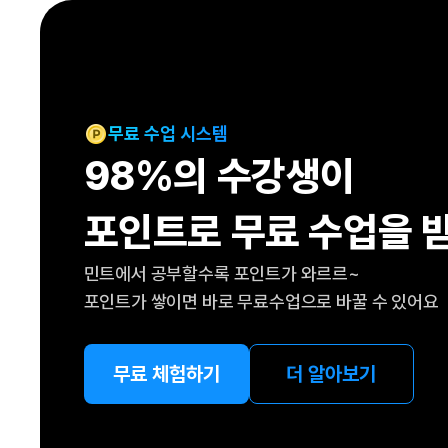
[도전]IELTS 이니셜테스트
패턴학습
[도전]영문법퀴즈
새글
패턴학습
[도전]영문법퀴즈
대화학습
[도전]영문법퀴즈
새글
대화학습
[도전]영문법퀴즈
무료 수업 시스템
대화학습
[도전]영문법퀴즈
98%의 수강생이
대화학습
[도전]영문법퀴즈
민트해VOCA
[도전]영문법퀴즈
새글
포인트로 무료 수업을 
민트해VOCA
[도전]영문법퀴즈
민트해VOCA
[도전]영문법퀴즈
새글
민트에서 공부할수록 포인트가 와르르~
민트해VOCA
[도전]영문법퀴즈
포인트가 쌓이면 바로 무료수업으로 바꿀 수 있어요
[도전]이디엄퀴즈
[도전]이디엄퀴즈
[도전]이디엄퀴즈
무료 체험하기
더 알아보기
[도전]이디엄퀴즈
[도전]이디엄퀴즈