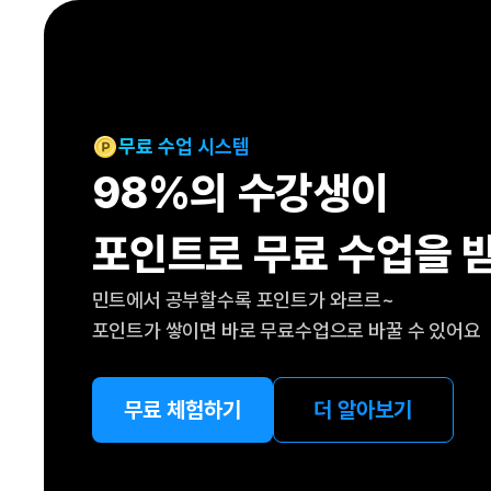
[도전]IELTS 이니셜테스트
패턴학습
[도전]영문법퀴즈
새글
패턴학습
[도전]영문법퀴즈
대화학습
[도전]영문법퀴즈
새글
대화학습
[도전]영문법퀴즈
무료 수업 시스템
대화학습
[도전]영문법퀴즈
98%의 수강생이
대화학습
[도전]영문법퀴즈
민트해VOCA
[도전]영문법퀴즈
새글
포인트로 무료 수업을 
민트해VOCA
[도전]영문법퀴즈
민트해VOCA
[도전]영문법퀴즈
새글
민트에서 공부할수록 포인트가 와르르~
민트해VOCA
[도전]영문법퀴즈
포인트가 쌓이면 바로 무료수업으로 바꿀 수 있어요
[도전]이디엄퀴즈
[도전]이디엄퀴즈
[도전]이디엄퀴즈
무료 체험하기
더 알아보기
[도전]이디엄퀴즈
[도전]이디엄퀴즈