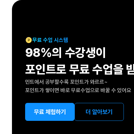
[도전]IELTS 이니셜테스트
패턴학습
[도전]영문법퀴즈
새글
패턴학습
[도전]영문법퀴즈
새글
대화학습
[도전]영문법퀴즈
새글
대화학습
[도전]영문법퀴즈
무료 수업 시스템
대화학습
[도전]영문법퀴즈
98%의 수강생이
대화학습
[도전]영문법퀴즈
민트해VOCA
[도전]영문법퀴즈
새글
포인트로 무료 수업을 
민트해VOCA
[도전]영문법퀴즈
민트해VOCA
[도전]영문법퀴즈
새글
민트에서 공부할수록 포인트가 와르르~
민트해VOCA
[도전]영문법퀴즈
포인트가 쌓이면 바로 무료수업으로 바꿀 수 있어요
[도전]이디엄퀴즈
[도전]이디엄퀴즈
[도전]이디엄퀴즈
무료 체험하기
더 알아보기
[도전]이디엄퀴즈
[도전]이디엄퀴즈