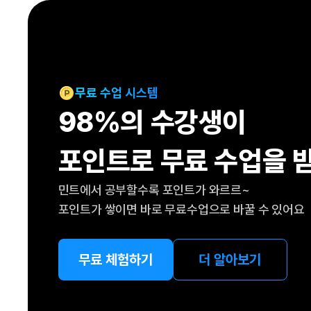
[도전]IELTS 이니셜테스트
패턴학습
[도전]영문법퀴즈
새글
패턴학습
[도전]영문법퀴즈
새글
대화학습
[도전]영문법퀴즈
새글
대화학습
[도전]영문법퀴즈
무료 수업 시스템
대화학습
[도전]영문법퀴즈
98%의 수강생이
대화학습
[도전]영문법퀴즈
민트해VOCA
[도전]영문법퀴즈
새글
포인트로 무료 수업을 
민트해VOCA
[도전]영문법퀴즈
민트해VOCA
[도전]영문법퀴즈
새글
민트에서 공부할수록 포인트가 와르르~
민트해VOCA
[도전]영문법퀴즈
포인트가 쌓이면 바로 무료수업으로 바꿀 수 있어요
[도전]이디엄퀴즈
[도전]이디엄퀴즈
[도전]이디엄퀴즈
무료 체험하기
더 알아보기
[도전]이디엄퀴즈
[도전]이디엄퀴즈