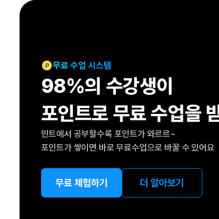
[도전]IELTS 이니셜테스트
패턴학습
[도전]영문법퀴즈
새글
패턴학습
[도전]영문법퀴즈
새글
대화학습
[도전]영문법퀴즈
새글
대화학습
[도전]영문법퀴즈
무료 수업 시스템
대화학습
[도전]영문법퀴즈
98%의 수강생이
대화학습
[도전]영문법퀴즈
민트해VOCA
[도전]영문법퀴즈
새글
포인트로 무료 수업을 
민트해VOCA
[도전]영문법퀴즈
민트해VOCA
[도전]영문법퀴즈
새글
민트에서 공부할수록 포인트가 와르르~
민트해VOCA
[도전]영문법퀴즈
포인트가 쌓이면 바로 무료수업으로 바꿀 수 있어요
[도전]이디엄퀴즈
[도전]이디엄퀴즈
[도전]이디엄퀴즈
무료 체험하기
더 알아보기
[도전]이디엄퀴즈
[도전]이디엄퀴즈