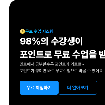
[도전]IELTS 이니셜테스트
패턴학습
[도전]영문법퀴즈
새글
패턴학습
[도전]영문법퀴즈
대화학습
[도전]영문법퀴즈
새글
대화학습
[도전]영문법퀴즈
무료 수업 시스템
대화학습
[도전]영문법퀴즈
98%의 수강생이
대화학습
[도전]영문법퀴즈
민트해VOCA
[도전]영문법퀴즈
새글
포인트로 무료 수업을 
민트해VOCA
[도전]영문법퀴즈
민트해VOCA
[도전]영문법퀴즈
새글
민트에서 공부할수록 포인트가 와르르~
민트해VOCA
[도전]영문법퀴즈
포인트가 쌓이면 바로 무료수업으로 바꿀 수 있어요
[도전]이디엄퀴즈
[도전]이디엄퀴즈
[도전]이디엄퀴즈
무료 체험하기
더 알아보기
[도전]이디엄퀴즈
[도전]이디엄퀴즈