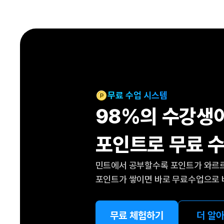
[도전]IELTS 이니셜테스트
패턴학습
[도전]영문법퀴즈
새글
패턴학습
[도전]영문법퀴즈
대화학습
[도전]영문법퀴즈
새글
대화학습
[도전]영문법퀴즈
대화학습
[도전]영문법퀴즈
대화학습
[도전]영문법퀴즈
무료 수업 시스템
민트해VOCA
[도전]영문법퀴즈
새글
98%의 수강생
민트해VOCA
[도전]영문법퀴즈
민트해VOCA
[도전]영문법퀴즈
새글
포인트로 무료 
민트해VOCA
[도전]영문법퀴즈
[도전]이디엄퀴즈
민트에서 공부할수록 포인트가 와르
[도전]이디엄퀴즈
포인트가 쌓이면 바로 무료수업으로 
[도전]이디엄퀴즈
[도전]이디엄퀴즈
[도전]이디엄퀴즈
무료 체험하기
더 알