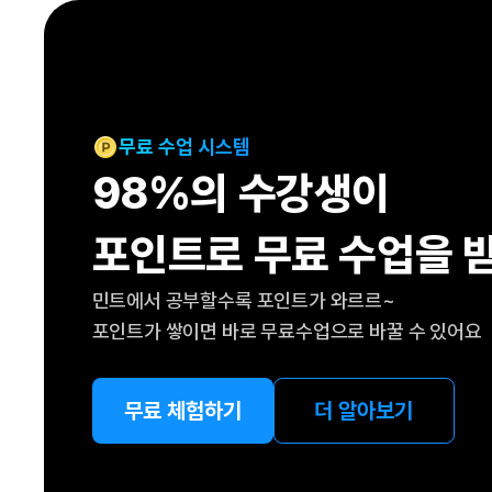
[도전]IELTS 이니셜테스트
패턴학습
[도전]영문법퀴즈
새글
패턴학습
[도전]영문법퀴즈
대화학습
[도전]영문법퀴즈
새글
대화학습
[도전]영문법퀴즈
무료 수업 시스템
대화학습
[도전]영문법퀴즈
98%의 수강생이
대화학습
[도전]영문법퀴즈
민트해VOCA
[도전]영문법퀴즈
새글
포인트로 무료 수업을 
민트해VOCA
[도전]영문법퀴즈
민트해VOCA
[도전]영문법퀴즈
새글
민트에서 공부할수록 포인트가 와르르~
민트해VOCA
[도전]영문법퀴즈
포인트가 쌓이면 바로 무료수업으로 바꿀 수 있어요
[도전]이디엄퀴즈
[도전]이디엄퀴즈
[도전]이디엄퀴즈
무료 체험하기
더 알아보기
[도전]이디엄퀴즈
[도전]이디엄퀴즈