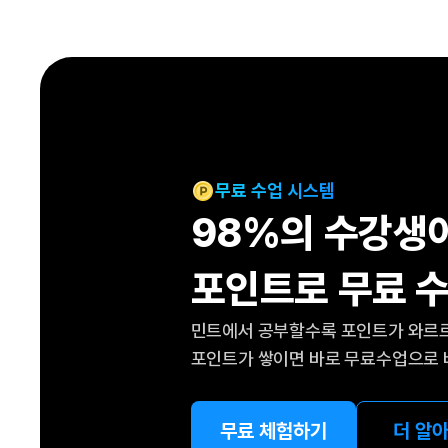
[도전]IELTS 이니셜테스트
패턴학습
[도전]영문법퀴즈
새글
패턴학습
[도전]영문법퀴즈
대화학습
[도전]영문법퀴즈
새글
대화학습
[도전]영문법퀴즈
대화학습
[도전]영문법퀴즈
대화학습
[도전]영문법퀴즈
무료 수업 시스템
민트해VOCA
[도전]영문법퀴즈
새글
98%의 수강생
민트해VOCA
[도전]영문법퀴즈
민트해VOCA
[도전]영문법퀴즈
새글
포인트로 무료 
민트해VOCA
[도전]영문법퀴즈
[도전]이디엄퀴즈
민트에서 공부할수록 포인트가 와르
[도전]이디엄퀴즈
포인트가 쌓이면 바로 무료수업으로 
[도전]이디엄퀴즈
[도전]이디엄퀴즈
[도전]이디엄퀴즈
무료 체험하기
더 알