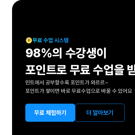
[도전]IELTS 이니셜테스트
패턴학습
[도전]영문법퀴즈
새글
패턴학습
[도전]영문법퀴즈
새글
대화학습
[도전]영문법퀴즈
새글
대화학습
[도전]영문법퀴즈
무료 수업 시스템
대화학습
[도전]영문법퀴즈
98%의 수강생이
대화학습
[도전]영문법퀴즈
민트해VOCA
[도전]영문법퀴즈
새글
포인트로 무료 수업을 
민트해VOCA
[도전]영문법퀴즈
민트해VOCA
[도전]영문법퀴즈
새글
민트에서 공부할수록 포인트가 와르르~
민트해VOCA
[도전]영문법퀴즈
포인트가 쌓이면 바로 무료수업으로 바꿀 수 있어요
[도전]이디엄퀴즈
[도전]이디엄퀴즈
[도전]이디엄퀴즈
무료 체험하기
더 알아보기
[도전]이디엄퀴즈
[도전]이디엄퀴즈