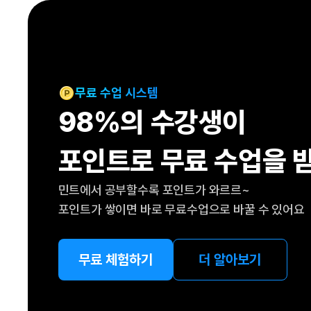
[도전]IELTS 이니셜테스트
패턴학습
[도전]영문법퀴즈
새글
패턴학습
[도전]영문법퀴즈
대화학습
[도전]영문법퀴즈
새글
대화학습
[도전]영문법퀴즈
무료 수업 시스템
대화학습
[도전]영문법퀴즈
98%의 수강생이
대화학습
[도전]영문법퀴즈
민트해VOCA
[도전]영문법퀴즈
새글
포인트로 무료 수업을 
민트해VOCA
[도전]영문법퀴즈
민트해VOCA
[도전]영문법퀴즈
새글
민트에서 공부할수록 포인트가 와르르~
민트해VOCA
[도전]영문법퀴즈
포인트가 쌓이면 바로 무료수업으로 바꿀 수 있어요
[도전]이디엄퀴즈
[도전]이디엄퀴즈
[도전]이디엄퀴즈
무료 체험하기
더 알아보기
[도전]이디엄퀴즈
[도전]이디엄퀴즈