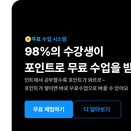
[도전]IELTS 이니셜테스트
패턴학습
[도전]영문법퀴즈
새글
패턴학습
[도전]영문법퀴즈
대화학습
[도전]영문법퀴즈
새글
대화학습
[도전]영문법퀴즈
무료 수업 시스템
대화학습
[도전]영문법퀴즈
98%의 수강생이
대화학습
[도전]영문법퀴즈
민트해VOCA
[도전]영문법퀴즈
새글
포인트로 무료 수업을 
민트해VOCA
[도전]영문법퀴즈
민트해VOCA
[도전]영문법퀴즈
새글
민트에서 공부할수록 포인트가 와르르~
민트해VOCA
[도전]영문법퀴즈
포인트가 쌓이면 바로 무료수업으로 바꿀 수 있어요
[도전]이디엄퀴즈
[도전]이디엄퀴즈
[도전]이디엄퀴즈
무료 체험하기
더 알아보기
[도전]이디엄퀴즈
[도전]이디엄퀴즈