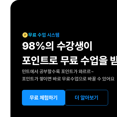
[도전]IELTS 이니셜테스트
패턴학습
[도전]영문법퀴즈
새글
패턴학습
[도전]영문법퀴즈
대화학습
[도전]영문법퀴즈
새글
대화학습
[도전]영문법퀴즈
무료 수업 시스템
대화학습
[도전]영문법퀴즈
98%의 수강생이
대화학습
[도전]영문법퀴즈
민트해VOCA
[도전]영문법퀴즈
새글
포인트로 무료 수업을 
민트해VOCA
[도전]영문법퀴즈
민트해VOCA
[도전]영문법퀴즈
새글
민트에서 공부할수록 포인트가 와르르~
민트해VOCA
[도전]영문법퀴즈
포인트가 쌓이면 바로 무료수업으로 바꿀 수 있어요
[도전]이디엄퀴즈
[도전]이디엄퀴즈
[도전]이디엄퀴즈
무료 체험하기
더 알아보기
[도전]이디엄퀴즈
[도전]이디엄퀴즈