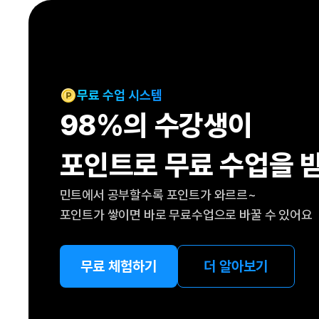
[도전]IELTS 이니셜테스트
패턴학습
[도전]영문법퀴즈
새글
패턴학습
[도전]영문법퀴즈
대화학습
[도전]영문법퀴즈
새글
대화학습
[도전]영문법퀴즈
무료 수업 시스템
대화학습
[도전]영문법퀴즈
98%의 수강생이
대화학습
[도전]영문법퀴즈
민트해VOCA
[도전]영문법퀴즈
새글
포인트로 무료 수업을 
민트해VOCA
[도전]영문법퀴즈
민트해VOCA
[도전]영문법퀴즈
새글
민트에서 공부할수록 포인트가 와르르~
민트해VOCA
[도전]영문법퀴즈
포인트가 쌓이면 바로 무료수업으로 바꿀 수 있어요
[도전]이디엄퀴즈
[도전]이디엄퀴즈
[도전]이디엄퀴즈
무료 체험하기
더 알아보기
[도전]이디엄퀴즈
[도전]이디엄퀴즈