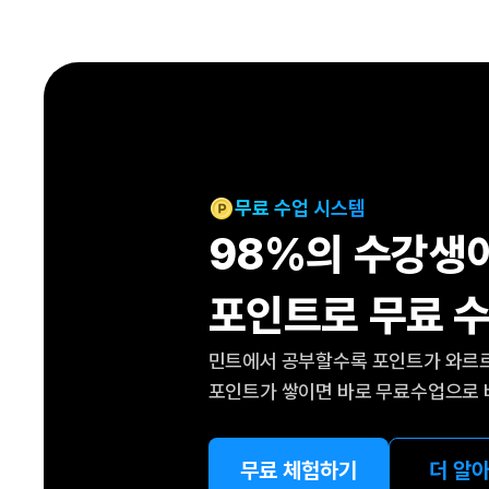
[도전]IELTS 이니셜테스트
패턴학습
[도전]영문법퀴즈
새글
패턴학습
[도전]영문법퀴즈
새글
대화학습
[도전]영문법퀴즈
새글
대화학습
[도전]영문법퀴즈
대화학습
[도전]영문법퀴즈
대화학습
[도전]영문법퀴즈
무료 수업 시스템
민트해VOCA
[도전]영문법퀴즈
새글
98%의 수강생
민트해VOCA
[도전]영문법퀴즈
민트해VOCA
[도전]영문법퀴즈
새글
포인트로 무료 
민트해VOCA
[도전]영문법퀴즈
[도전]이디엄퀴즈
민트에서 공부할수록 포인트가 와르
[도전]이디엄퀴즈
포인트가 쌓이면 바로 무료수업으로 
[도전]이디엄퀴즈
[도전]이디엄퀴즈
[도전]이디엄퀴즈
무료 체험하기
더 알