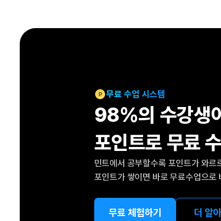
[도전]IELTS 이니셜테스트
패턴학습
[도전]영문법퀴즈
새글
패턴학습
[도전]영문법퀴즈
새글
대화학습
[도전]영문법퀴즈
새글
대화학습
[도전]영문법퀴즈
대화학습
[도전]영문법퀴즈
대화학습
[도전]영문법퀴즈
무료 수업 시스템
민트해VOCA
[도전]영문법퀴즈
새글
98%의 수강생
민트해VOCA
[도전]영문법퀴즈
민트해VOCA
[도전]영문법퀴즈
새글
포인트로 무료 
민트해VOCA
[도전]영문법퀴즈
[도전]이디엄퀴즈
민트에서 공부할수록 포인트가 와르
[도전]이디엄퀴즈
포인트가 쌓이면 바로 무료수업으로 
[도전]이디엄퀴즈
[도전]이디엄퀴즈
[도전]이디엄퀴즈
무료 체험하기
더 알