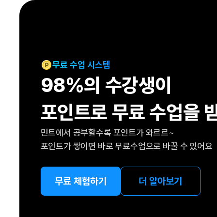
[도전]IELTS 이니셜테스트
패턴학습
[도전]영문법퀴즈
새글
패턴학습
[도전]영문법퀴즈
대화학습
[도전]영문법퀴즈
새글
대화학습
[도전]영문법퀴즈
무료 수업 시스템
대화학습
[도전]영문법퀴즈
98%의 수강생이
대화학습
[도전]영문법퀴즈
민트해VOCA
[도전]영문법퀴즈
새글
포인트로 무료 수업을 
민트해VOCA
[도전]영문법퀴즈
민트해VOCA
[도전]영문법퀴즈
새글
민트에서 공부할수록 포인트가 와르르~
민트해VOCA
[도전]영문법퀴즈
포인트가 쌓이면 바로 무료수업으로 바꿀 수 있어요
[도전]이디엄퀴즈
[도전]이디엄퀴즈
[도전]이디엄퀴즈
무료 체험하기
더 알아보기
[도전]이디엄퀴즈
[도전]이디엄퀴즈