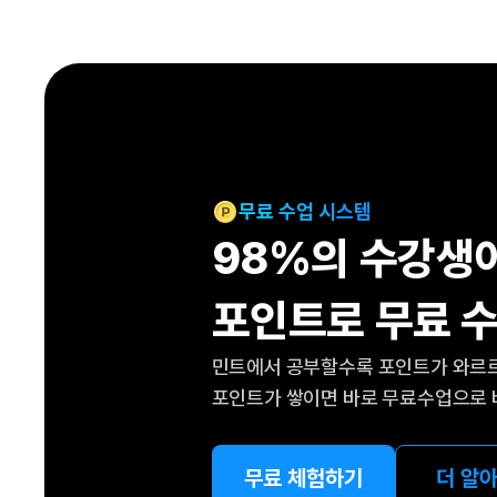
[도전]IELTS 이니셜테스트
패턴학습
[도전]영문법퀴즈
새글
패턴학습
[도전]영문법퀴즈
새글
대화학습
[도전]영문법퀴즈
새글
대화학습
[도전]영문법퀴즈
대화학습
[도전]영문법퀴즈
대화학습
[도전]영문법퀴즈
무료 수업 시스템
민트해VOCA
[도전]영문법퀴즈
새글
98%의 수강생
민트해VOCA
[도전]영문법퀴즈
민트해VOCA
[도전]영문법퀴즈
새글
포인트로 무료 
민트해VOCA
[도전]영문법퀴즈
[도전]이디엄퀴즈
민트에서 공부할수록 포인트가 와르
[도전]이디엄퀴즈
포인트가 쌓이면 바로 무료수업으로 
[도전]이디엄퀴즈
[도전]이디엄퀴즈
[도전]이디엄퀴즈
무료 체험하기
더 알