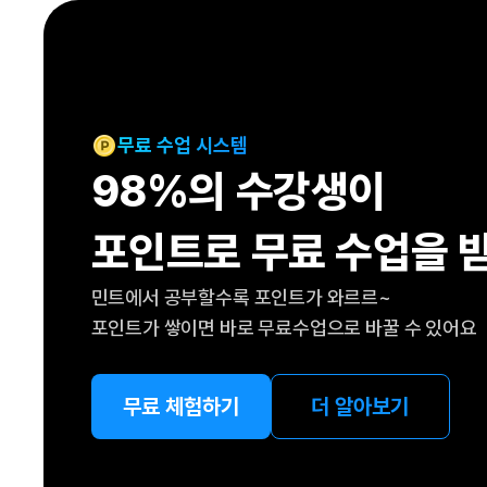
[도전]IELTS 이니셜테스트
패턴학습
[도전]영문법퀴즈
새글
패턴학습
[도전]영문법퀴즈
새글
대화학습
[도전]영문법퀴즈
새글
대화학습
[도전]영문법퀴즈
무료 수업 시스템
대화학습
[도전]영문법퀴즈
98%의 수강생이
대화학습
[도전]영문법퀴즈
민트해VOCA
[도전]영문법퀴즈
새글
포인트로 무료 수업을 
민트해VOCA
[도전]영문법퀴즈
민트해VOCA
[도전]영문법퀴즈
새글
민트에서 공부할수록 포인트가 와르르~
민트해VOCA
[도전]영문법퀴즈
포인트가 쌓이면 바로 무료수업으로 바꿀 수 있어요
[도전]이디엄퀴즈
[도전]이디엄퀴즈
[도전]이디엄퀴즈
무료 체험하기
더 알아보기
[도전]이디엄퀴즈
[도전]이디엄퀴즈