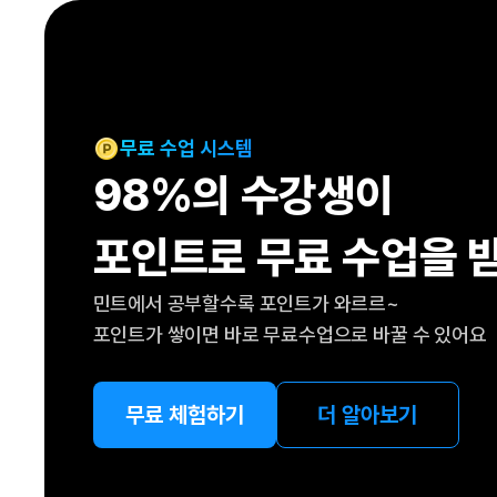
[도전]IELTS 이니셜테스트
패턴학습
[도전]영문법퀴즈
새글
패턴학습
[도전]영문법퀴즈
새글
대화학습
[도전]영문법퀴즈
새글
대화학습
[도전]영문법퀴즈
무료 수업 시스템
대화학습
[도전]영문법퀴즈
98%의 수강생이
대화학습
[도전]영문법퀴즈
민트해VOCA
[도전]영문법퀴즈
새글
포인트로 무료 수업을 
민트해VOCA
[도전]영문법퀴즈
민트해VOCA
[도전]영문법퀴즈
새글
민트에서 공부할수록 포인트가 와르르~
민트해VOCA
[도전]영문법퀴즈
포인트가 쌓이면 바로 무료수업으로 바꿀 수 있어요
[도전]이디엄퀴즈
[도전]이디엄퀴즈
[도전]이디엄퀴즈
무료 체험하기
더 알아보기
[도전]이디엄퀴즈
[도전]이디엄퀴즈