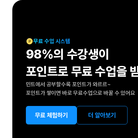
[도전]IELTS 이니셜테스트
패턴학습
[도전]영문법퀴즈
새글
패턴학습
[도전]영문법퀴즈
새글
대화학습
[도전]영문법퀴즈
새글
대화학습
[도전]영문법퀴즈
무료 수업 시스템
대화학습
[도전]영문법퀴즈
98%의 수강생이
대화학습
[도전]영문법퀴즈
민트해VOCA
[도전]영문법퀴즈
새글
포인트로 무료 수업을 
민트해VOCA
[도전]영문법퀴즈
민트해VOCA
[도전]영문법퀴즈
새글
민트에서 공부할수록 포인트가 와르르~
민트해VOCA
[도전]영문법퀴즈
포인트가 쌓이면 바로 무료수업으로 바꿀 수 있어요
[도전]이디엄퀴즈
[도전]이디엄퀴즈
[도전]이디엄퀴즈
무료 체험하기
더 알아보기
[도전]이디엄퀴즈
[도전]이디엄퀴즈