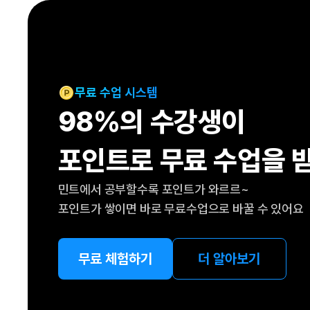
[도전]IELTS 이니셜테스트
패턴학습
[도전]영문법퀴즈
새글
패턴학습
[도전]영문법퀴즈
새글
대화학습
[도전]영문법퀴즈
새글
대화학습
[도전]영문법퀴즈
무료 수업 시스템
대화학습
[도전]영문법퀴즈
98%의 수강생이
대화학습
[도전]영문법퀴즈
민트해VOCA
[도전]영문법퀴즈
새글
포인트로 무료 수업을 
민트해VOCA
[도전]영문법퀴즈
민트해VOCA
[도전]영문법퀴즈
새글
민트에서 공부할수록 포인트가 와르르~
민트해VOCA
[도전]영문법퀴즈
포인트가 쌓이면 바로 무료수업으로 바꿀 수 있어요
[도전]이디엄퀴즈
[도전]이디엄퀴즈
[도전]이디엄퀴즈
무료 체험하기
더 알아보기
[도전]이디엄퀴즈
[도전]이디엄퀴즈