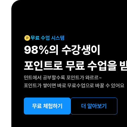
[도전]IELTS 이니셜테스트
패턴학습
[도전]영문법퀴즈
새글
패턴학습
[도전]영문법퀴즈
새글
대화학습
[도전]영문법퀴즈
새글
대화학습
[도전]영문법퀴즈
무료 수업 시스템
대화학습
[도전]영문법퀴즈
98%의 수강생이
대화학습
[도전]영문법퀴즈
민트해VOCA
[도전]영문법퀴즈
새글
포인트로 무료 수업을 
민트해VOCA
[도전]영문법퀴즈
민트해VOCA
[도전]영문법퀴즈
새글
민트에서 공부할수록 포인트가 와르르~
민트해VOCA
[도전]영문법퀴즈
포인트가 쌓이면 바로 무료수업으로 바꿀 수 있어요
[도전]이디엄퀴즈
[도전]이디엄퀴즈
[도전]이디엄퀴즈
무료 체험하기
더 알아보기
[도전]이디엄퀴즈
[도전]이디엄퀴즈