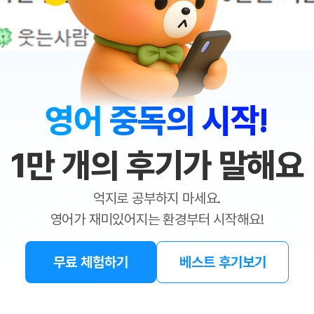
필리핀 수강권
민트해VOCA 이용권
얼굴철판딕테이션
딕테이션해결사
회원공지
수
시니어과정
MSET 스피킹테스트 신청/결과
주니어과정
MSET 스피킹테스트 신청/결과
새글
민트도서관 플러스 이용
얼굴철판딕테이션
수업대본서비스
회원공지
수
시니어과정
MSET 스피킹테스트 신청/결과
시니어과정
딕테이션해결사
수업대본서비스
강사휴강
벼락치기 특별코스
MSET 스피킹테스트 신청/결과
시니어과정
새글
딕테이션해결사
수업대본서비스
강사휴강
벼락치기 특별코스
시니어과정
딕테이션해결사
수업대본서비스
강사휴강
벼락치기 특별코스
시니어과정
영어 중독의 시작!
딕테이션해결사
강사휴강
벼락치기 특별코스
새글
열공 게시판
딕테이션해결사
강사휴강
벼락치기 특별코스
새글
딕테이션해결사
강사휴강
벼락치기 특별코스
새글
1만 개의 후기가 말해요
스마트 첨삭
딕테이션해결사
강사휴강
벼락치기 특별코스
새글
EVENT
스마트 첨삭
딕테이션해결사
강사휴강
억지로 공부하지 마세요.
[질문]문법/해석/표현
딕테이션해결사
강사휴강
[질문]문법/해석/표현
영어가 재미있어지는 환경부터 시작해요!
수업대본서비스
[도전]일일영작문
수업대본서비스
[도전]일일영작문
무료 체험하기
베스트 후기보기
수업대본서비스
[도전]브레인워시
수업대본서비스
[도전]브레인워시
수업대본서비스
단체문의
단체문의
단체문의