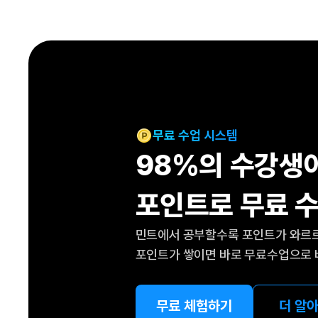
[도전]IELTS 이니셜테스트
패턴학습
[도전]영문법퀴즈
새글
패턴학습
[도전]영문법퀴즈
새글
대화학습
[도전]영문법퀴즈
새글
대화학습
[도전]영문법퀴즈
대화학습
[도전]영문법퀴즈
대화학습
[도전]영문법퀴즈
무료 수업 시스템
민트해VOCA
[도전]영문법퀴즈
새글
98%의 수강생
민트해VOCA
[도전]영문법퀴즈
민트해VOCA
[도전]영문법퀴즈
새글
포인트로 무료 
민트해VOCA
[도전]영문법퀴즈
[도전]이디엄퀴즈
민트에서 공부할수록 포인트가 와르
[도전]이디엄퀴즈
포인트가 쌓이면 바로 무료수업으로 
[도전]이디엄퀴즈
[도전]이디엄퀴즈
[도전]이디엄퀴즈
무료 체험하기
더 알