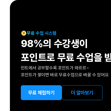
[도전]IELTS 이니셜테스트
패턴학습
[도전]영문법퀴즈
새글
패턴학습
[도전]영문법퀴즈
새글
대화학습
[도전]영문법퀴즈
새글
대화학습
[도전]영문법퀴즈
무료 수업 시스템
대화학습
[도전]영문법퀴즈
98%의 수강생이
대화학습
[도전]영문법퀴즈
민트해VOCA
[도전]영문법퀴즈
새글
포인트로 무료 수업을 
민트해VOCA
[도전]영문법퀴즈
민트해VOCA
[도전]영문법퀴즈
새글
민트에서 공부할수록 포인트가 와르르~
민트해VOCA
[도전]영문법퀴즈
포인트가 쌓이면 바로 무료수업으로 바꿀 수 있어요
[도전]이디엄퀴즈
[도전]이디엄퀴즈
[도전]이디엄퀴즈
무료 체험하기
더 알아보기
[도전]이디엄퀴즈
[도전]이디엄퀴즈