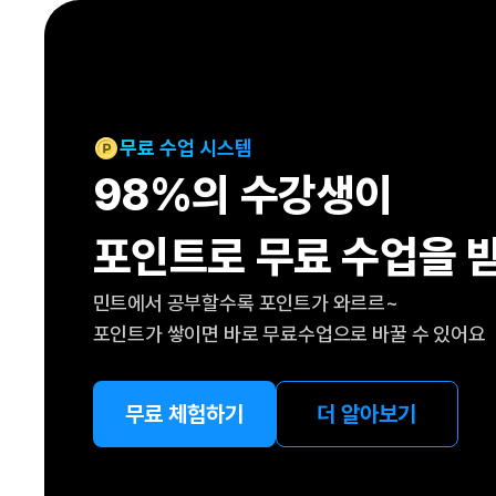
[도전]IELTS 이니셜테스트
패턴학습
[도전]영문법퀴즈
새글
패턴학습
[도전]영문법퀴즈
대화학습
[도전]영문법퀴즈
새글
대화학습
[도전]영문법퀴즈
무료 수업 시스템
대화학습
[도전]영문법퀴즈
98%의 수강생이
대화학습
[도전]영문법퀴즈
민트해VOCA
[도전]영문법퀴즈
새글
포인트로 무료 수업을 
민트해VOCA
[도전]영문법퀴즈
민트해VOCA
[도전]영문법퀴즈
새글
민트에서 공부할수록 포인트가 와르르~
민트해VOCA
[도전]영문법퀴즈
포인트가 쌓이면 바로 무료수업으로 바꿀 수 있어요
[도전]이디엄퀴즈
[도전]이디엄퀴즈
[도전]이디엄퀴즈
무료 체험하기
더 알아보기
[도전]이디엄퀴즈
[도전]이디엄퀴즈