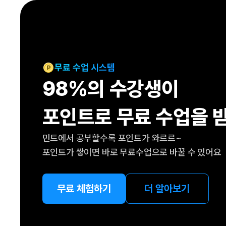
[도전]IELTS 이니셜테스트
패턴학습
[도전]영문법퀴즈
새글
패턴학습
[도전]영문법퀴즈
대화학습
[도전]영문법퀴즈
새글
대화학습
[도전]영문법퀴즈
무료 수업 시스템
대화학습
[도전]영문법퀴즈
98%의 수강생이
대화학습
[도전]영문법퀴즈
민트해VOCA
[도전]영문법퀴즈
새글
포인트로 무료 수업을 
민트해VOCA
[도전]영문법퀴즈
민트해VOCA
[도전]영문법퀴즈
새글
민트에서 공부할수록 포인트가 와르르~
민트해VOCA
[도전]영문법퀴즈
포인트가 쌓이면 바로 무료수업으로 바꿀 수 있어요
[도전]이디엄퀴즈
[도전]이디엄퀴즈
[도전]이디엄퀴즈
무료 체험하기
더 알아보기
[도전]이디엄퀴즈
[도전]이디엄퀴즈