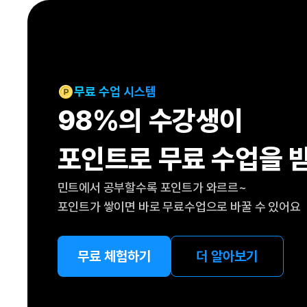
[도전]IELTS 이니셜테스트
패턴학습
[도전]영문법퀴즈
새글
패턴학습
[도전]영문법퀴즈
대화학습
[도전]영문법퀴즈
새글
대화학습
[도전]영문법퀴즈
무료 수업 시스템
대화학습
[도전]영문법퀴즈
98%의 수강생이
대화학습
[도전]영문법퀴즈
민트해VOCA
[도전]영문법퀴즈
새글
포인트로 무료 수업을 
민트해VOCA
[도전]영문법퀴즈
민트해VOCA
[도전]영문법퀴즈
새글
민트에서 공부할수록 포인트가 와르르~
민트해VOCA
[도전]영문법퀴즈
포인트가 쌓이면 바로 무료수업으로 바꿀 수 있어요
[도전]이디엄퀴즈
[도전]이디엄퀴즈
[도전]이디엄퀴즈
무료 체험하기
더 알아보기
[도전]이디엄퀴즈
[도전]이디엄퀴즈