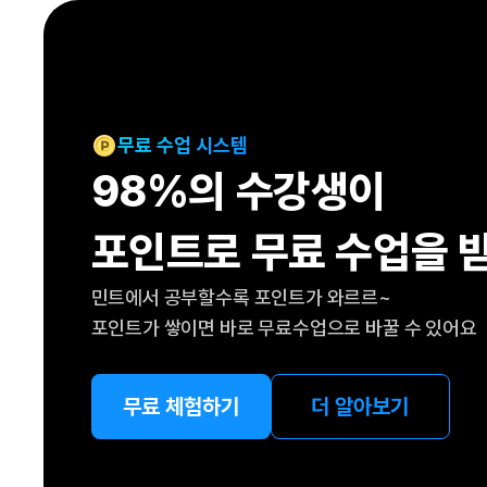
[도전]IELTS 이니셜테스트
패턴학습
[도전]영문법퀴즈
새글
패턴학습
[도전]영문법퀴즈
새글
대화학습
[도전]영문법퀴즈
새글
대화학습
[도전]영문법퀴즈
무료 수업 시스템
대화학습
[도전]영문법퀴즈
98%의 수강생이
대화학습
[도전]영문법퀴즈
민트해VOCA
[도전]영문법퀴즈
새글
포인트로 무료 수업을 
민트해VOCA
[도전]영문법퀴즈
민트해VOCA
[도전]영문법퀴즈
새글
민트에서 공부할수록 포인트가 와르르~
민트해VOCA
[도전]영문법퀴즈
포인트가 쌓이면 바로 무료수업으로 바꿀 수 있어요
[도전]이디엄퀴즈
[도전]이디엄퀴즈
[도전]이디엄퀴즈
무료 체험하기
더 알아보기
[도전]이디엄퀴즈
[도전]이디엄퀴즈