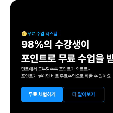
[도전]IELTS 이니셜테스트
패턴학습
[도전]영문법퀴즈
새글
패턴학습
[도전]영문법퀴즈
새글
대화학습
[도전]영문법퀴즈
새글
대화학습
[도전]영문법퀴즈
무료 수업 시스템
대화학습
[도전]영문법퀴즈
98%의 수강생이
대화학습
[도전]영문법퀴즈
민트해VOCA
[도전]영문법퀴즈
새글
포인트로 무료 수업을 
민트해VOCA
[도전]영문법퀴즈
민트해VOCA
[도전]영문법퀴즈
새글
민트에서 공부할수록 포인트가 와르르~
민트해VOCA
[도전]영문법퀴즈
포인트가 쌓이면 바로 무료수업으로 바꿀 수 있어요
[도전]이디엄퀴즈
[도전]이디엄퀴즈
[도전]이디엄퀴즈
무료 체험하기
더 알아보기
[도전]이디엄퀴즈
[도전]이디엄퀴즈