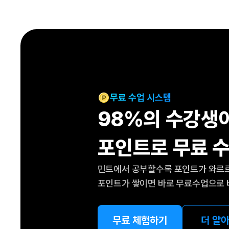
[도전]IELTS 이니셜테스트
패턴학습
[도전]영문법퀴즈
새글
패턴학습
[도전]영문법퀴즈
대화학습
[도전]영문법퀴즈
새글
대화학습
[도전]영문법퀴즈
대화학습
[도전]영문법퀴즈
대화학습
[도전]영문법퀴즈
무료 수업 시스템
민트해VOCA
[도전]영문법퀴즈
새글
98%의 수강생
민트해VOCA
[도전]영문법퀴즈
민트해VOCA
[도전]영문법퀴즈
새글
포인트로 무료 
민트해VOCA
[도전]영문법퀴즈
[도전]이디엄퀴즈
민트에서 공부할수록 포인트가 와르
[도전]이디엄퀴즈
포인트가 쌓이면 바로 무료수업으로 
[도전]이디엄퀴즈
[도전]이디엄퀴즈
[도전]이디엄퀴즈
무료 체험하기
더 알