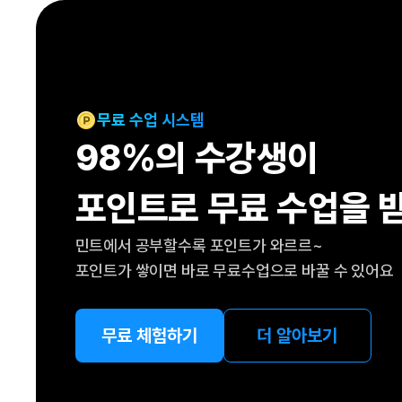
[도전]IELTS 이니셜테스트
패턴학습
[도전]영문법퀴즈
새글
패턴학습
[도전]영문법퀴즈
대화학습
[도전]영문법퀴즈
새글
대화학습
[도전]영문법퀴즈
무료 수업 시스템
대화학습
[도전]영문법퀴즈
98%의 수강생이
대화학습
[도전]영문법퀴즈
민트해VOCA
[도전]영문법퀴즈
새글
포인트로 무료 수업을 
민트해VOCA
[도전]영문법퀴즈
민트해VOCA
[도전]영문법퀴즈
새글
민트에서 공부할수록 포인트가 와르르~
민트해VOCA
[도전]영문법퀴즈
포인트가 쌓이면 바로 무료수업으로 바꿀 수 있어요
[도전]이디엄퀴즈
[도전]이디엄퀴즈
[도전]이디엄퀴즈
무료 체험하기
더 알아보기
[도전]이디엄퀴즈
[도전]이디엄퀴즈