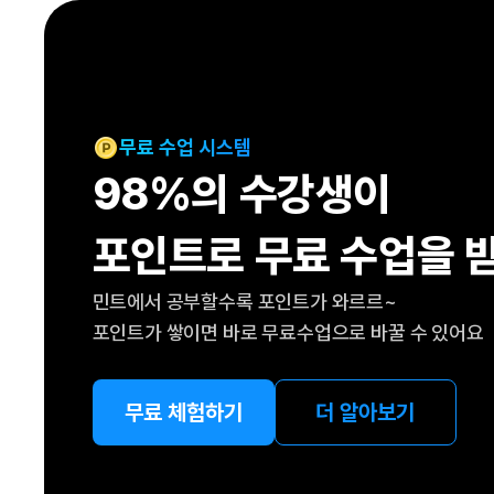
[도전]IELTS 이니셜테스트
패턴학습
[도전]영문법퀴즈
새글
패턴학습
[도전]영문법퀴즈
대화학습
[도전]영문법퀴즈
새글
대화학습
[도전]영문법퀴즈
무료 수업 시스템
대화학습
[도전]영문법퀴즈
98%의 수강생이
대화학습
[도전]영문법퀴즈
민트해VOCA
[도전]영문법퀴즈
새글
포인트로 무료 수업을 
민트해VOCA
[도전]영문법퀴즈
민트해VOCA
[도전]영문법퀴즈
새글
민트에서 공부할수록 포인트가 와르르~
민트해VOCA
[도전]영문법퀴즈
포인트가 쌓이면 바로 무료수업으로 바꿀 수 있어요
[도전]이디엄퀴즈
[도전]이디엄퀴즈
[도전]이디엄퀴즈
무료 체험하기
더 알아보기
[도전]이디엄퀴즈
[도전]이디엄퀴즈