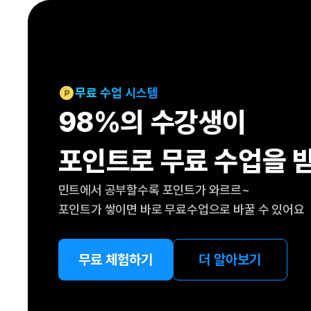
[도전]IELTS 이니셜테스트
패턴학습
[도전]영문법퀴즈
새글
패턴학습
[도전]영문법퀴즈
새글
대화학습
[도전]영문법퀴즈
새글
대화학습
[도전]영문법퀴즈
무료 수업 시스템
대화학습
[도전]영문법퀴즈
98%의 수강생이
대화학습
[도전]영문법퀴즈
민트해VOCA
[도전]영문법퀴즈
새글
포인트로 무료 수업을 
민트해VOCA
[도전]영문법퀴즈
민트해VOCA
[도전]영문법퀴즈
새글
민트에서 공부할수록 포인트가 와르르~
민트해VOCA
[도전]영문법퀴즈
포인트가 쌓이면 바로 무료수업으로 바꿀 수 있어요
[도전]이디엄퀴즈
[도전]이디엄퀴즈
[도전]이디엄퀴즈
무료 체험하기
더 알아보기
[도전]이디엄퀴즈
[도전]이디엄퀴즈