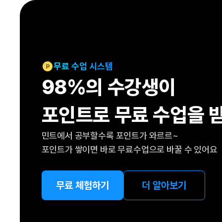
[도전]IELTS 이니셜테스트
패턴학습
[도전]영문법퀴즈
새글
패턴학습
[도전]영문법퀴즈
대화학습
[도전]영문법퀴즈
새글
대화학습
[도전]영문법퀴즈
무료 수업 시스템
대화학습
[도전]영문법퀴즈
98%의 수강생이
대화학습
[도전]영문법퀴즈
민트해VOCA
[도전]영문법퀴즈
새글
포인트로 무료 수업을 
민트해VOCA
[도전]영문법퀴즈
민트해VOCA
[도전]영문법퀴즈
새글
민트에서 공부할수록 포인트가 와르르~
민트해VOCA
[도전]영문법퀴즈
포인트가 쌓이면 바로 무료수업으로 바꿀 수 있어요
[도전]이디엄퀴즈
[도전]이디엄퀴즈
[도전]이디엄퀴즈
무료 체험하기
더 알아보기
[도전]이디엄퀴즈
[도전]이디엄퀴즈