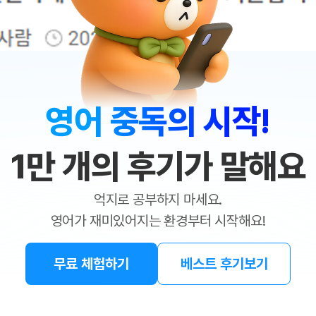
필리핀 수강권
민트해VOCA 이용권
얼굴철판딕테이션
딕테이션해결사
회원공지
수
시니어과정
MSET 스피킹테스트 신청/결과
주니어과정
MSET 스피킹테스트 신청/결과
새글
민트도서관 플러스 이용
얼굴철판딕테이션
수업대본서비스
회원공지
수
시니어과정
MSET 스피킹테스트 신청/결과
시니어과정
딕테이션해결사
수업대본서비스
강사휴강
벼락치기 특별코스
MSET 스피킹테스트 신청/결과
시니어과정
새글
딕테이션해결사
수업대본서비스
강사휴강
벼락치기 특별코스
시니어과정
딕테이션해결사
수업대본서비스
강사휴강
벼락치기 특별코스
시니어과정
영어 중독의 시작!
딕테이션해결사
강사휴강
벼락치기 특별코스
새글
열공 게시판
딕테이션해결사
강사휴강
벼락치기 특별코스
새글
딕테이션해결사
강사휴강
벼락치기 특별코스
새글
1만 개의 후기가 말해요
스마트 첨삭
딕테이션해결사
강사휴강
벼락치기 특별코스
새글
EVENT
스마트 첨삭
딕테이션해결사
강사휴강
억지로 공부하지 마세요.
[질문]문법/해석/표현
딕테이션해결사
강사휴강
[질문]문법/해석/표현
영어가 재미있어지는 환경부터 시작해요!
수업대본서비스
[도전]일일영작문
수업대본서비스
[도전]일일영작문
무료 체험하기
베스트 후기보기
수업대본서비스
[도전]브레인워시
수업대본서비스
[도전]브레인워시
수업대본서비스
단체문의
단체문의
단체문의