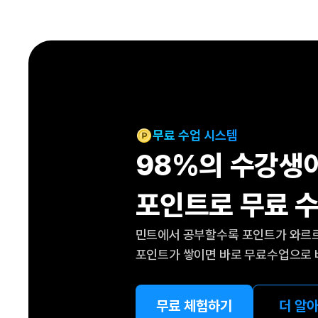
[도전]IELTS 이니셜테스트
패턴학습
[도전]영문법퀴즈
새글
패턴학습
[도전]영문법퀴즈
새글
대화학습
[도전]영문법퀴즈
새글
대화학습
[도전]영문법퀴즈
대화학습
[도전]영문법퀴즈
대화학습
[도전]영문법퀴즈
무료 수업 시스템
민트해VOCA
[도전]영문법퀴즈
새글
98%의 수강생
민트해VOCA
[도전]영문법퀴즈
민트해VOCA
[도전]영문법퀴즈
새글
포인트로 무료 
민트해VOCA
[도전]영문법퀴즈
[도전]이디엄퀴즈
민트에서 공부할수록 포인트가 와르
[도전]이디엄퀴즈
포인트가 쌓이면 바로 무료수업으로 
[도전]이디엄퀴즈
[도전]이디엄퀴즈
[도전]이디엄퀴즈
무료 체험하기
더 알