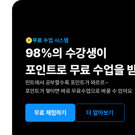
[도전]IELTS 이니셜테스트
패턴학습
[도전]영문법퀴즈
새글
패턴학습
[도전]영문법퀴즈
새글
대화학습
[도전]영문법퀴즈
새글
대화학습
[도전]영문법퀴즈
무료 수업 시스템
대화학습
[도전]영문법퀴즈
98%의 수강생이
대화학습
[도전]영문법퀴즈
민트해VOCA
[도전]영문법퀴즈
새글
포인트로 무료 수업을 
민트해VOCA
[도전]영문법퀴즈
민트해VOCA
[도전]영문법퀴즈
새글
민트에서 공부할수록 포인트가 와르르~
민트해VOCA
[도전]영문법퀴즈
포인트가 쌓이면 바로 무료수업으로 바꿀 수 있어요
[도전]이디엄퀴즈
[도전]이디엄퀴즈
[도전]이디엄퀴즈
무료 체험하기
더 알아보기
[도전]이디엄퀴즈
[도전]이디엄퀴즈